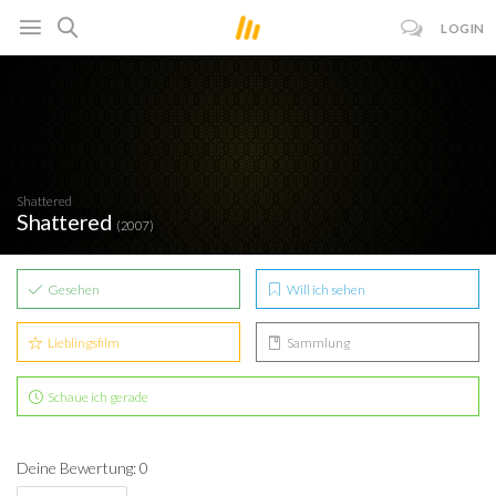
LOGIN
Shattered
Shattered
(2007)
Gesehen
Will ich sehen
Lieblingsfilm
Sammlung
Schaue ich gerade
Deine Bewertung: 0