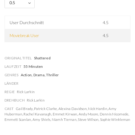
0.5
User Durchschnitt
4.5
Moviebreak User
4.5
ORIGINAL TITEL
Shattered
LAUFZEIT
55 Minuten
GENRES
Action, Drama, Thriller
LÄNDER
REGIE
Rick Larkin
DREHBUCH
Rick Larkin
CAST
Gail Brady
,
Patrick Clarke
,
Alexina Davidson
,
Nick Hardin
,
Amy
Huberman
,
Rachel Kavanagh
,
Emmet Kirwan
,
Andy Moore
,
Dennis Nicomede
,
Emmett Scanlan
,
Amy Shiels
,
Niamh Tiernan
,
Steve Wilson
,
Sophie Winkleman