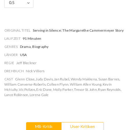
0.5
ORIGINAL TITEL
Serving in Silence: The Margarethe Cammermeyer Story
LAUFZEIT
91 Minuten
GENRES
Drama, Biography
LÄNDER
USA
REGIE
Jeff Bleckner
DREHBUCH
Nick Villiers
CAST
Glenn Close
,
Judy Davis
,
Jan Rubeš
,
Wendy Makkena
,
Susan Barnes
,
William Converse-Roberts
,
Colleen Flynn
,
William Allen Young
,
Kevin
McNulty
,
Vic Polizos
,
Eric Dane
,
Molly Parker
,
Trevor St. John
,
Ryan Reynolds
,
Lance Robinson
,
Lorena Gale
MB-Kritik
User-Kritiken