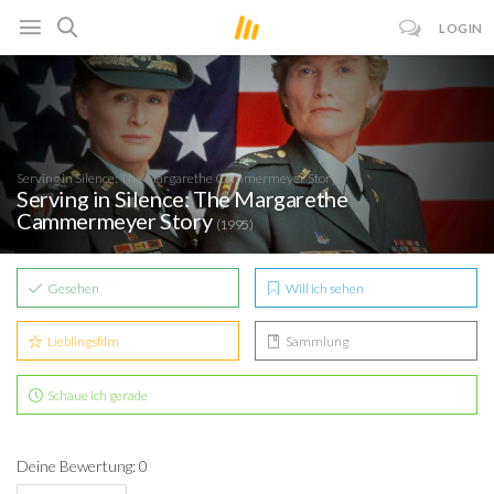
LOGIN
Serving in Silence: The Margarethe Cammermeyer Story
Serving in Silence: The Margarethe
Cammermeyer Story
(1995)
Gesehen
Will ich sehen
Lieblingsfilm
Sammlung
Schaue ich gerade
Deine Bewertung: 0