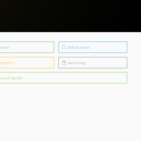
sehen
Will ich sehen
blingsfilm
Sammlung
aue ich gerade