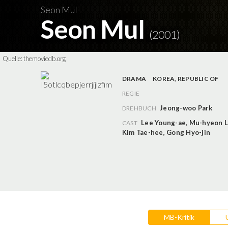
Seon Mul
Seon Mul
(2001)
Quelle:
themoviedb.org
DRAMA
KOREA, REPUBLIC OF
REGIE
Jeong-woo Park
DREHBUCH
Lee Young-ae
,
Mu-hyeon 
CAST
Kim Tae-hee
,
Gong Hyo-jin
MB-Kritik