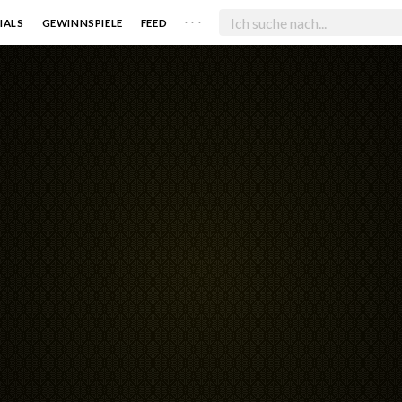
. . .
IALS
GEWINNSPIELE
FEED