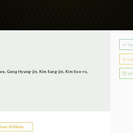
Ge
Lie
Lee
,
Gong Hyung-jin
,
Kim Sang-jin
,
Kim Soo-ro
,
Sch
User-Kritiken