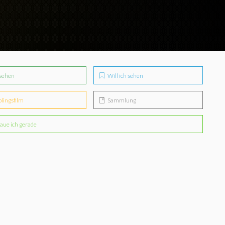
sehen
Will ich sehen
blingsfilm
Sammlung
aue ich gerade