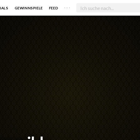
. . .
IALS
GEWINNSPIELE
FEED