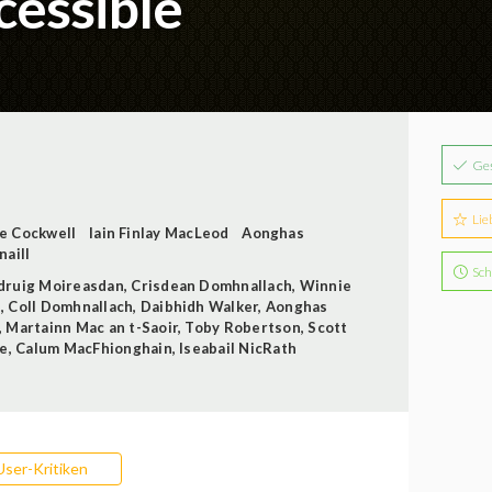
cessible
Ge
Lie
e Cockwell
Iain Finlay MacLeod
Aonghas
naill
Sch
druig Moireasdan
,
Crisdean Domhnallach
,
Winnie
n
,
Coll Domhnallach
,
Daibhidh Walker
,
Aonghas
,
Martainn Mac an t-Saoir
,
Toby Robertson
,
Scott
ae
,
Calum MacFhionghain
,
Iseabail NicRath
User-Kritiken