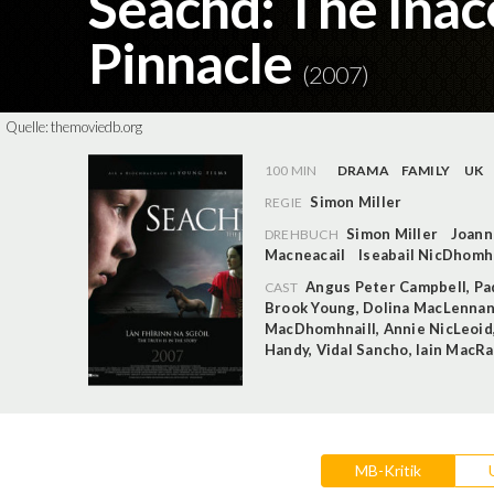
Seachd: The Inac
Pinnacle
(2007)
Quelle:
themoviedb.org
100 MIN
DRAMA
FAMILY
UK
Simon Miller
REGIE
Simon Miller
Joann
DREHBUCH
Macneacail
Iseabail NicDhomh
Angus Peter Campbell
,
Pa
CAST
Brook Young
,
Dolina MacLenna
MacDhomhnaill
,
Annie NicLeoid
Handy
,
Vidal Sancho
,
Iain MacR
MB-Kritik