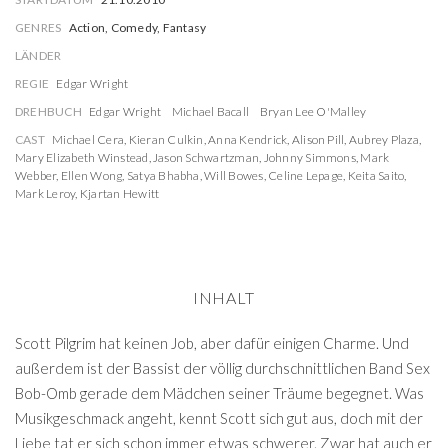
GENRES
Action, Comedy, Fantasy
LÄNDER
REGIE
Edgar Wright
DREHBUCH
Edgar Wright
Michael Bacall
Bryan Lee O'Malley
CAST
Michael Cera
,
Kieran Culkin
,
Anna Kendrick
,
Alison Pill
,
Aubrey Plaza
,
Mary Elizabeth Winstead
,
Jason Schwartzman
,
Johnny Simmons
,
Mark
Webber
,
Ellen Wong
,
Satya Bhabha
,
Will Bowes
,
Celine Lepage
,
Keita Saito
,
Mark Leroy
,
Kjartan Hewitt
INHALT
Scott Pilgrim hat keinen Job, aber dafür einigen Charme. Und
außerdem ist der Bassist der völlig durchschnittlichen Band Sex
Bob-Omb gerade dem Mädchen seiner Träume begegnet. Was
Musikgeschmack angeht, kennt Scott sich gut aus, doch mit der
Liebe tat er sich schon immer etwas schwerer. Zwar hat auch er