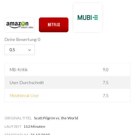
Deine Bewertung: 0
0.5
MB-Kritik
9.0
User Durchschnitt
7.5
Moviebreak User
7.5
ORIGINAL TITEL
Scott Pilgrim vs. the World
LAUFZEIT
112 Minuten
STARTDATUM
21.10.2010