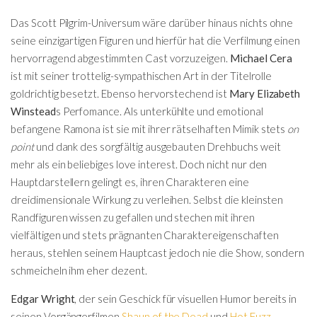
Das Scott Pilgrim-Universum wäre darüber hinaus nichts ohne
seine einzigartigen Figuren und hierfür hat die Verfilmung einen
hervorragend abgestimmten Cast vorzuzeigen.
Michael Cera
ist mit seiner trottelig-sympathischen Art in der Titelrolle
goldrichtig besetzt. Ebenso hervorstechend ist
Mary Elizabeth
Winstead
s Perfomance. Als unterkühlte und emotional
befangene Ramona ist sie mit ihrer rätselhaften Mimik stets
on
point
und dank des sorgfältig ausgebauten Drehbuchs weit
mehr als ein beliebiges love interest. Doch nicht nur den
Hauptdarstellern gelingt es, ihren Charakteren eine
dreidimensionale Wirkung zu verleihen. Selbst die kleinsten
Randfiguren wissen zu gefallen und stechen mit ihren
vielfältigen und stets prägnanten Charaktereigenschaften
heraus, stehlen seinem Hauptcast jedoch nie die Show, sondern
schmeicheln ihm eher dezent.
Edgar Wright
, der sein Geschick für visuellen Humor bereits in
seinen Vorgängerfilmen
Shaun of the Dead
und
Hot Fuzz