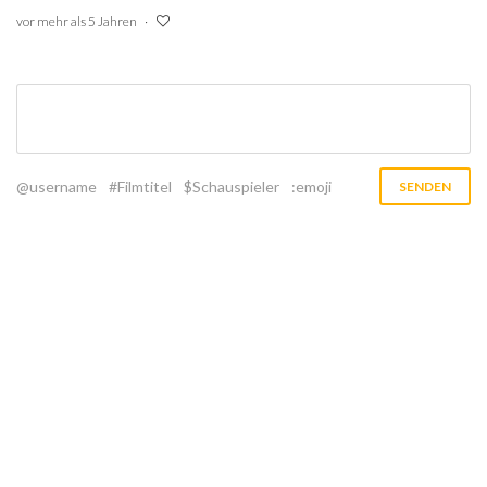
vor mehr als 5 Jahren
@username
#Filmtitel
$Schauspieler
:emoji