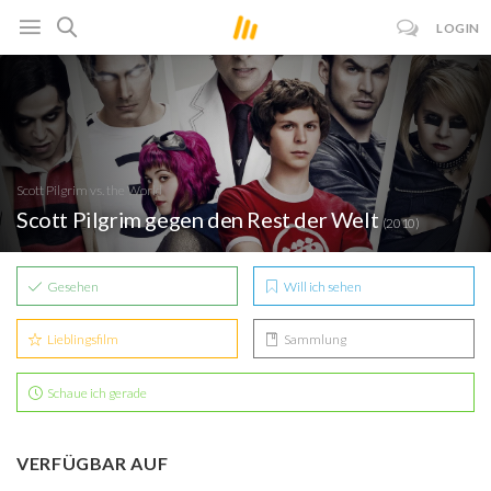
LOGIN
Scott Pilgrim vs. the World
Scott Pilgrim gegen den Rest der Welt
(2010)
Gesehen
Will ich sehen
Lieblingsfilm
Sammlung
Schaue ich gerade
VERFÜGBAR AUF