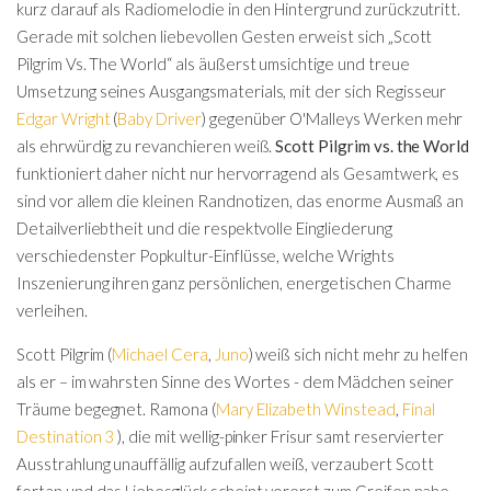
kurz darauf als Radiomelodie in den Hintergrund zurückzutritt.
Gerade mit solchen liebevollen Gesten erweist sich „Scott
Pilgrim Vs. The World“ als äußerst umsichtige und treue
Umsetzung seines Ausgangsmaterials, mit der sich Regisseur
Edgar Wright
(
Baby Driver
) gegenüber O'Malleys Werken mehr
als ehrwürdig zu revanchieren weiß.
Scott Pilgrim vs. the World
funktioniert daher nicht nur hervorragend als Gesamtwerk, es
sind vor allem die kleinen Randnotizen, das enorme Ausmaß an
Detailverliebtheit und die respektvolle Eingliederung
verschiedenster Popkultur-Einflüsse, welche Wrights
Inszenierung ihren ganz persönlichen, energetischen Charme
verleihen.
Scott Pilgrim (
Michael Cera
,
Juno
) weiß sich nicht mehr zu helfen
als er – im wahrsten Sinne des Wortes - dem Mädchen seiner
Träume begegnet. Ramona (
Mary Elizabeth Winstead
,
Final
Destination 3
), die mit wellig-pinker Frisur samt reservierter
Ausstrahlung unauffällig aufzufallen weiß, verzaubert Scott
fortan und das Liebesglück scheint vorerst zum Greifen nahe ,