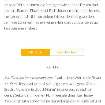
ein paar Exfreundinnen, die ihm irgendwie auf den Fersen sind,
doch als Ramona Flowers auf Rollschuhen in sein Leben braust,
muss er erstmal mit ihren sieben Exfreunden fertig werden,
denn die Schurken machen keinen Hehl daraus, dass sie es auf
ihn abgesehen haben.
MB-Kritik
User-Kritiken
KRITIK
„I've liked you for a thousand years“
lauten jene Worte, die Bryan
Lee O'Malley zu seiner sechsbändigen, weltweit geschätzten
Graphic Novel-Serie „Scott Pilgrim“ inspirierten. Es sind nur
wenige Sekunden, in denen Plumtrees gleichnamiger Indie-
Rock-Song laut blechernd eine der Anfangsszenen einleitet und