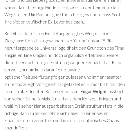
wären da nicht einige Hindernisse, die sich den beiden in den
Weg stellen: Um Ramona ganz für sich zu gewinnen, muss Scott
ihre sieben teuflischen Ex-Lover besiegen...
Bereits in der ersten Einstellung gelingt es Wright, seine
Zielgruppe für sich zu gewinnen. Hierfür darf das auf 8-Bit
heruntergepixelte Universallogo direkt den Grundton des Films
anspielen. Eine simple und doch unglaublich effektive Spielerei,
die in ihrer noch ruhigen Eröffnungssequenz zunächst als Echo
verweilt, nur um kurz darauf eine Lawine
optischerReizüberflutung folgen zu lassen und immer rasanter
an Tempo zulegt. Vom geschickt getakteten Humor bis hin zu den
herrlich überdrehten Kampfsequenzen:
Edgar Wright
lässt sich
von seiner Schnelllebigkeit nicht aus dem Konzept bringen und
weiß mit seiner klar ausgearbeiteten Erzählstruktur stets in die
richtige Bahn zu lenken, ohne sich dabei in seinen vielen
Einzelheiten zu verzetteln und in ein inszenatorisches Chaos
abzudriften.