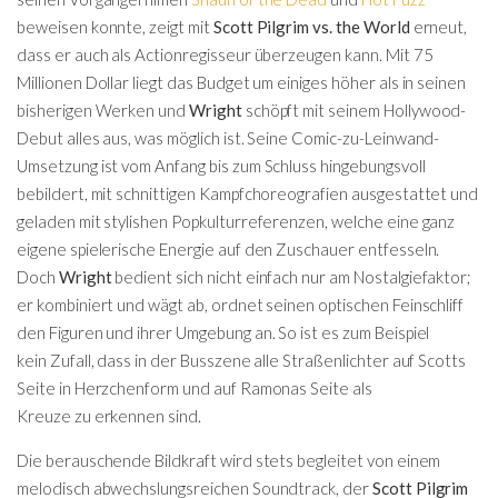
beweisen konnte, zeigt mit
Scott Pilgrim vs. the World
erneut,
dass er auch als Actionregisseur überzeugen kann. Mit 75
Millionen Dollar liegt das Budget um einiges höher als in seinen
bisherigen Werken und
Wright
schöpft mit seinem Hollywood-
Debut alles aus, was möglich ist. Seine Comic-zu-Leinwand-
Umsetzung ist vom Anfang bis zum Schluss hingebungsvoll
bebildert, mit schnittigen Kampfchoreografien ausgestattet und
geladen mit stylishen Popkulturreferenzen, welche eine ganz
eigene spielerische Energie auf den Zuschauer entfesseln.
Doch
Wright
bedient sich nicht einfach nur am Nostalgiefaktor;
er kombiniert und wägt ab, ordnet seinen optischen Feinschliff
den Figuren und ihrer Umgebung an. So ist es zum Beispiel
kein Zufall, dass in der Busszene alle Straßenlichter auf Scotts
Seite in Herzchenform und auf Ramonas Seite als
Kreuze zu erkennen sind.
Die berauschende Bildkraft wird stets begleitet von einem
melodisch abwechslungsreichen Soundtrack, der
Scott Pilgrim