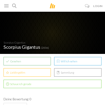
LOGIN
Scorpius Gigantus
Scorpius Gigantus
(2006)
Gesehen
Will ich sehen
Lieblingsfilm
Sammlung
Schaue ich gerade
Deine Bewertung: 0