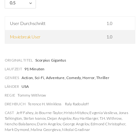
0.5
User Durchschnitt
1.0
Moviebreak User
1.0
ORIGINAL TITEL
Scorpius Gigantus
LAUFZEIT
91 Minuten
GENRES
Action, Sci-Fi, Adventure, Comedy, Horror, Thriller
LÄNDER
USA
REGIE
Tommy Withrow
DREHBUCH
Terence H. Winkless
Raly Radouloff
CAST
Jeff Fahey
,
Jo Bourne-Taylor
,
Hristo Mitzkov
,
Evgenia Vasileva
,
Jonas
Talkington
,
Stefan Ivanov
,
Dejan Angelov
,
Ray Hartbarger
,
T.H. Withrow
,
Nencho Balabanov
,
Darin Angelov
,
George Angelov
,
Edmond Christopher
,
Mark Dymond
,
Malina Georgieva
,
Nikolai Gradinar