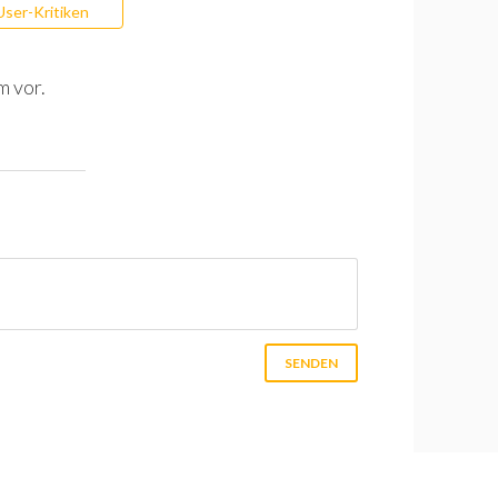
User-Kritiken
m vor.