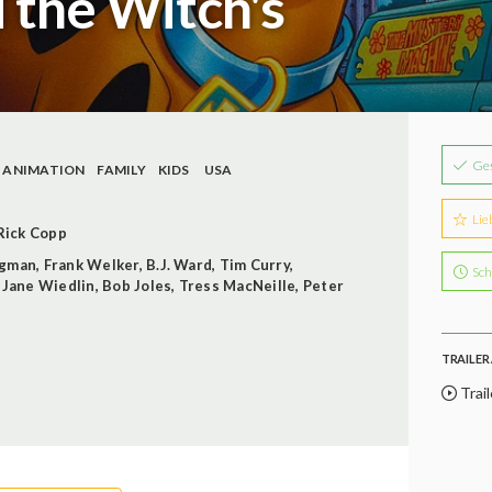
 the Witch's
Ge
ANIMATION
FAMILY
KIDS
USA
Lie
Rick Copp
rgman
,
Frank Welker
,
B.J. Ward
,
Tim Curry
,
Sch
,
Jane Wiedlin
,
Bob Joles
,
Tress MacNeille
,
Peter
TRAILER 
Trail