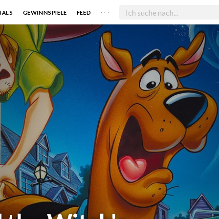
. . .
IALS
GEWINNSPIELE
FEED