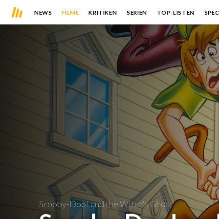
NEWS
FILME
KRITIKEN
SERIEN
TOP-LISTEN
SPEC
Scooby-Doo! and the Witch's Ghost