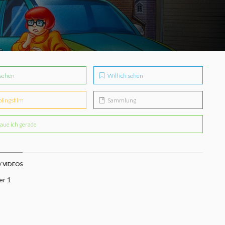
sehen
Will ich sehen
blingsfilm
Sammlung
aue ich gerade
/ VIDEOS
er 1