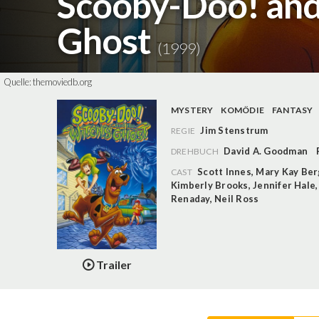
Scooby-Doo! and
Ghost
(1999)
Quelle:
themoviedb.org
MYSTERY
KOMÖDIE
FANTASY
Jim Stenstrum
REGIE
David A. Goodman
DREHBUCH
Scott Innes
,
Mary Kay Be
CAST
Kimberly Brooks
,
Jennifer Hale
Renaday
,
Neil Ross
Trailer