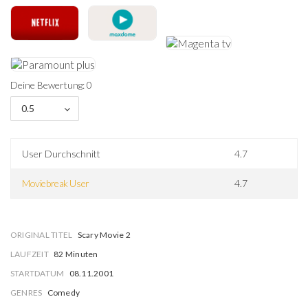
Deine Bewertung: 0
0.5
User Durchschnitt
4.7
Moviebreak User
4.7
ORIGINAL TITEL
Scary Movie 2
LAUFZEIT
82 Minuten
STARTDATUM
08.11.2001
GENRES
Comedy