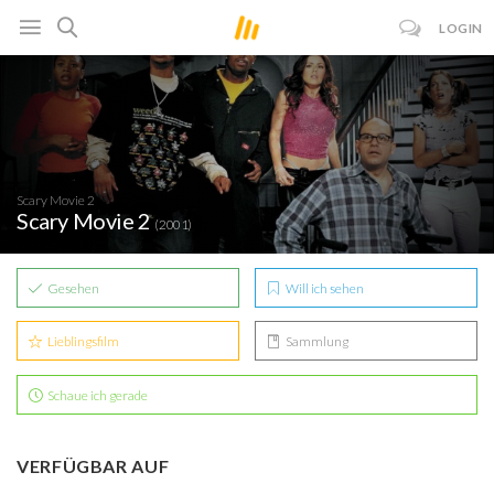
LOGIN
Scary Movie 2
Scary Movie 2
(2001)
Gesehen
Will ich sehen
Lieblingsfilm
Sammlung
Schaue ich gerade
VERFÜGBAR AUF