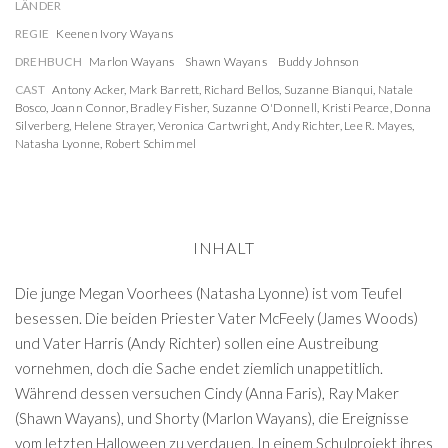
LÄNDER
REGIE
Keenen Ivory Wayans
DREHBUCH
Marlon Wayans
Shawn Wayans
Buddy Johnson
CAST
Antony Acker
,
Mark Barrett
,
Richard Bellos
,
Suzanne Bianqui
,
Natale
Bosco
,
Joann Connor
,
Bradley Fisher
,
Suzanne O'Donnell
,
Kristi Pearce
,
Donna
Silverberg
,
Helene Strayer
,
Veronica Cartwright
,
Andy Richter
,
Lee R. Mayes
,
Natasha Lyonne
,
Robert Schimmel
INHALT
Die junge Megan Voorhees (Natasha Lyonne) ist vom Teufel
besessen. Die beiden Priester Vater McFeely (James Woods)
und Vater Harris (Andy Richter) sollen eine Austreibung
vornehmen, doch die Sache endet ziemlich unappetitlich.
Während dessen versuchen Cindy (Anna Faris), Ray Maker
(Shawn Wayans), und Shorty (Marlon Wayans), die Ereignisse
vom letzten Halloween zu verdauen. In einem Schulprojekt ihres