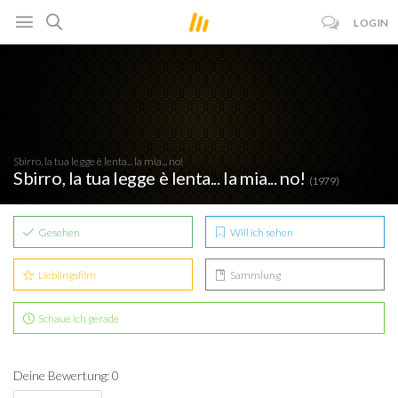
LOGIN
Sbirro, la tua legge è lenta... la mia... no!
Sbirro, la tua legge è lenta... la mia... no!
(1979)
Gesehen
Will ich sehen
Lieblingsfilm
Sammlung
Schaue ich gerade
Deine Bewertung: 0