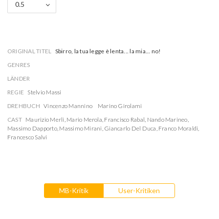
0.5
ORIGINAL TITEL
Sbirro, la tua legge è lenta... la mia... no!
GENRES
LÄNDER
REGIE
Stelvio Massi
DREHBUCH
Vincenzo Mannino
Marino Girolami
CAST
Maurizio Merli
,
Mario Merola
,
Francisco Rabal
,
Nando Marineo
,
Massimo Dapporto
,
Massimo Mirani
,
Giancarlo Del Duca
,
Franco Moraldi
,
Francesco Salvi
MB-Kritik
User-Kritiken