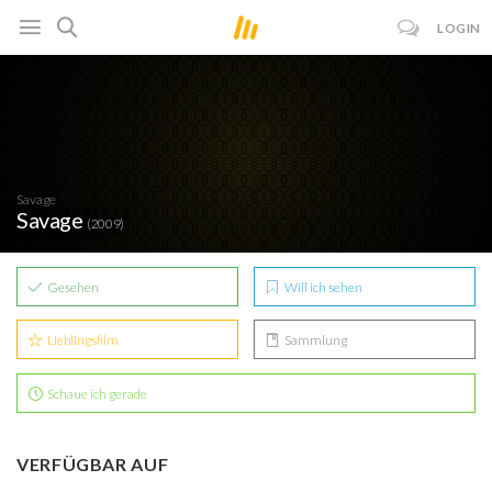
LOGIN
Savage
Savage
(2009)
Gesehen
Will ich sehen
Lieblingsfilm
Sammlung
Schaue ich gerade
VERFÜGBAR AUF