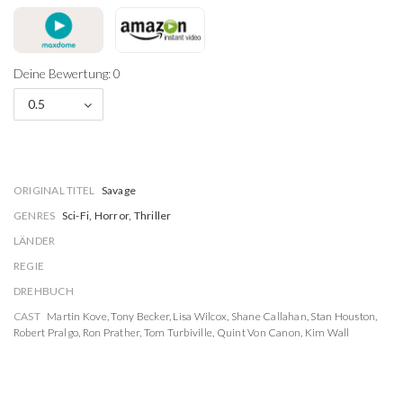
Deine Bewertung: 0
0.5
ORIGINAL TITEL
Savage
GENRES
Sci-Fi, Horror, Thriller
LÄNDER
REGIE
DREHBUCH
CAST
Martin Kove
,
Tony Becker
,
Lisa Wilcox
,
Shane Callahan
,
Stan Houston
,
Robert Pralgo
,
Ron Prather
,
Tom Turbiville
,
Quint Von Canon
,
Kim Wall