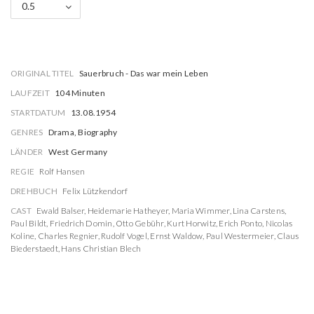
0.5
ORIGINAL TITEL
Sauerbruch - Das war mein Leben
LAUFZEIT
104 Minuten
STARTDATUM
13.08.1954
GENRES
Drama, Biography
LÄNDER
West Germany
REGIE
Rolf Hansen
DREHBUCH
Felix Lützkendorf
CAST
Ewald Balser
,
Heidemarie Hatheyer
,
Maria Wimmer
,
Lina Carstens
,
Paul Bildt
,
Friedrich Domin
,
Otto Gebühr
,
Kurt Horwitz
,
Erich Ponto
,
Nicolas
Koline
,
Charles Regnier
,
Rudolf Vogel
,
Ernst Waldow
,
Paul Westermeier
,
Claus
Biederstaedt
,
Hans Christian Blech