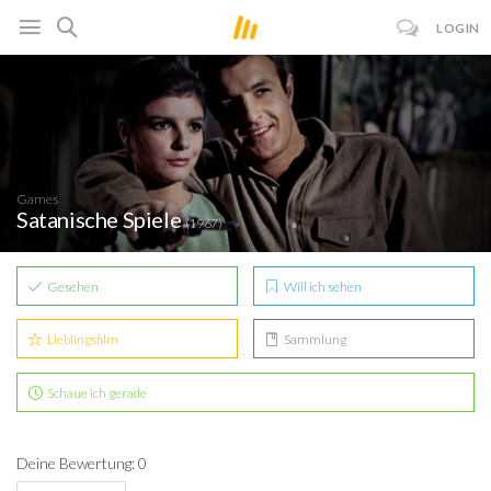
LOGIN
Games
Satanische Spiele
(1967)
Gesehen
Will ich sehen
Lieblingsfilm
Sammlung
Schaue ich gerade
Deine Bewertung: 0