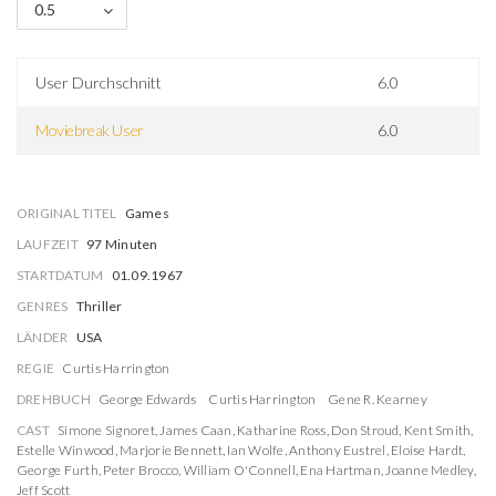
0.5
User Durchschnitt
6.0
Moviebreak User
6.0
ORIGINAL TITEL
Games
LAUFZEIT
97 Minuten
STARTDATUM
01.09.1967
GENRES
Thriller
LÄNDER
USA
REGIE
Curtis Harrington
DREHBUCH
George Edwards
Curtis Harrington
Gene R. Kearney
CAST
Simone Signoret
,
James Caan
,
Katharine Ross
,
Don Stroud
,
Kent Smith
,
Estelle Winwood
,
Marjorie Bennett
,
Ian Wolfe
,
Anthony Eustrel
,
Eloise Hardt
,
George Furth
,
Peter Brocco
,
William O'Connell
,
Ena Hartman
,
Joanne Medley
,
Jeff Scott