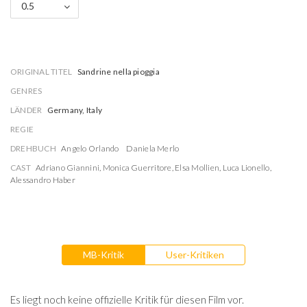
0.5
ORIGINAL TITEL
Sandrine nella pioggia
GENRES
LÄNDER
Germany, Italy
REGIE
DREHBUCH
Angelo Orlando
Daniela Merlo
CAST
Adriano Giannini
,
Monica Guerritore
,
Elsa Mollien
,
Luca Lionello
,
Alessandro Haber
MB-Kritik
User-Kritiken
Es liegt noch keine offizielle Kritik für diesen Film vor.