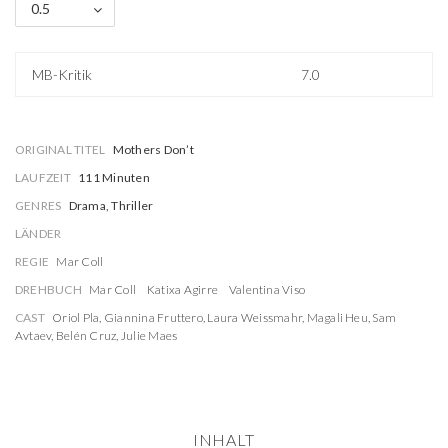
0.5
MB-Kritik
7.0
ORIGINAL TITEL
Mothers Don’t
LAUFZEIT
111 Minuten
GENRES
Drama, Thriller
LÄNDER
REGIE
Mar Coll
DREHBUCH
Mar Coll
Katixa Agirre
Valentina Viso
CAST
Oriol Pla
,
Giannina Fruttero
,
Laura Weissmahr
,
Magali Heu
,
Sam
Avtaev
,
Belén Cruz
,
Julie Maes
INHALT