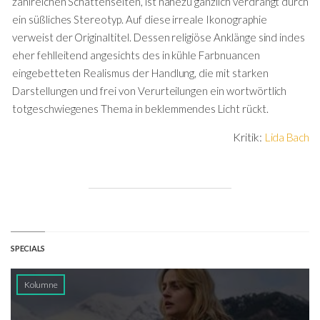
zahlreichen Schattenseiten, ist nahezu gänzlich verdrängt durch
ein süßliches Stereotyp. Auf diese irreale Ikonographie
verweist der Originaltitel. Dessen religiöse Anklänge sind indes
eher fehlleitend angesichts des in kühle Farbnuancen
eingebetteten Realismus der Handlung, die mit starken
Darstellungen und frei von Verurteilungen ein wortwörtlich
totgeschwiegenes Thema in beklemmendes Licht rückt.
Kritik:
Lida Bach
SPECIALS
Kolumne