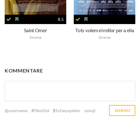
8.5
Saint Omer
Tots volem el millor per a ella
Drama
Drama
KOMMENTARE
@username
#Filmtitel
$Schauspieler
:emoji