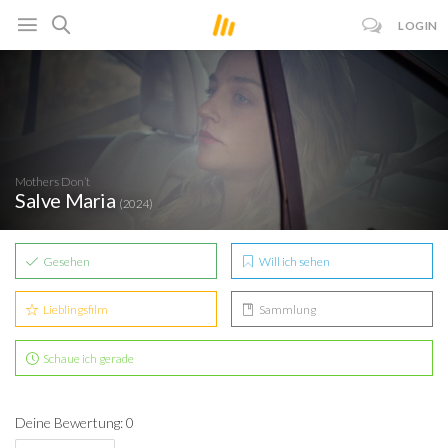
LOGIN
Mothers Don’t
Salve Maria
(2024)
Gesehen
Will ich sehen
Lieblingsfilm
Sammlung
Schaue ich gerade
Deine Bewertung: 0