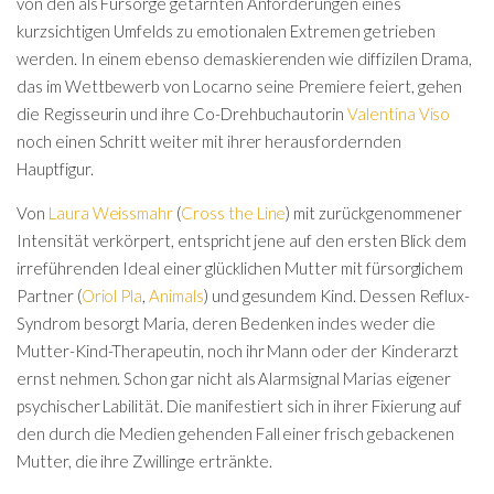
von den als Fürsorge getarnten Anforderungen eines
kurzsichtigen Umfelds zu emotionalen Extremen getrieben
werden. In einem ebenso demaskierenden wie diffizilen Drama,
das im Wettbewerb von Locarno seine Premiere feiert, gehen
die Regisseurin und ihre Co-Drehbuchautorin
Valentina Viso
noch einen Schritt weiter mit ihrer herausfordernden
Hauptfigur.
Von
Laura Weissmahr
(
Cross the Line
) mit zurückgenommener
Intensität verkörpert, entspricht jene auf den ersten Blick dem
irreführenden Ideal einer glücklichen Mutter mit fürsorglichem
Partner (
Oriol Pla
,
Animals
) und gesundem Kind. Dessen Reflux-
Syndrom besorgt Maria, deren Bedenken indes weder die
Mutter-Kind-Therapeutin, noch ihr Mann oder der Kinderarzt
ernst nehmen. Schon gar nicht als Alarmsignal Marias eigener
psychischer Labilität. Die manifestiert sich in ihrer Fixierung auf
den durch die Medien gehenden Fall einer frisch gebackenen
Mutter, die ihre Zwillinge ertränkte.