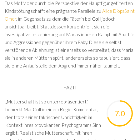
Das Motiv der durch die Perspektive der Hauptfigur gefilterten
Kindstötung schafft eine prägnante Parallele zu
Alice Diops
Saint
Omer
, im Gegensatz zu dem die Täterin bei
Coll
jedoch
unsichtbar bleibt. Stattdessen konzentriert sich die
investigative Inszenierung auf Marias inneren Kampf mit Apathie
und Aggressionen gegenüber ihrem Baby. Diese sie selbst
verstörende Ablehnung ist einerseits so verbreitet, dass Maria
sie in anderen Müttern spürt, andererseits so tabuisiert, dass
sie ohne Anlaufstelle dem Abgrund immer näher taumelt.
FAZIT
„Mutterschaft ist so unterrepräsentiert“,
bemerkt Mar Coll in einem Regie-Kommentar,
7.0
der trotz seiner faktischen Unrichtigkeit im
Kontext ihres provokanten Psychogramms Sinn
ergibt. Realistische Mutterschaft, mit ihren