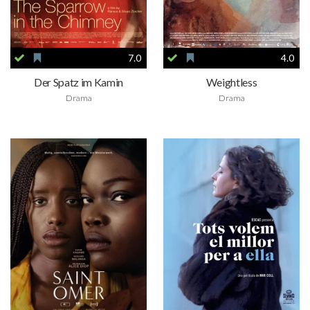
7.0
4.0
Der Spatz im Kamin
Weightless
Drama
Drama