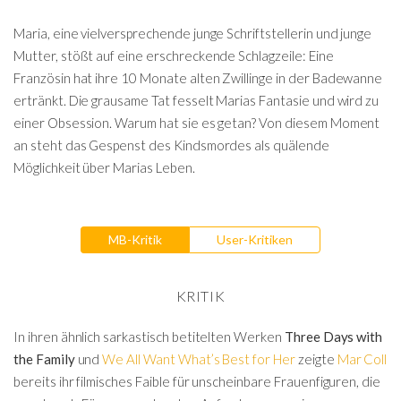
Maria, eine vielversprechende junge Schriftstellerin und junge
Mutter, stößt auf eine erschreckende Schlagzeile: Eine
Französin hat ihre 10 Monate alten Zwillinge in der Badewanne
ertränkt. Die grausame Tat fesselt Marias Fantasie und wird zu
einer Obsession. Warum hat sie es getan? Von diesem Moment
an steht das Gespenst des Kindsmordes als quälende
Möglichkeit über Marias Leben.
MB-Kritik
User-Kritiken
KRITIK
In ihren ähnlich sarkastisch betitelten Werken
Three Days with
the Family
und
We All Want What’s Best for Her
zeigte
Mar Coll
bereits ihr filmisches Faible für unscheinbare Frauenfiguren, die