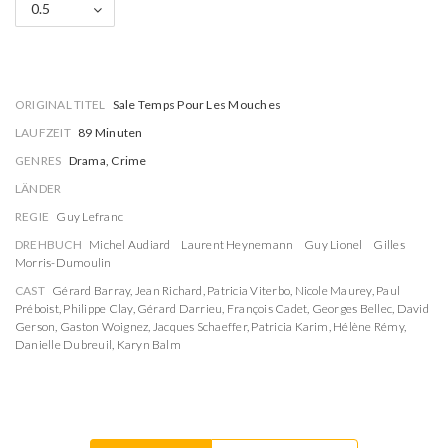
0.5
ORIGINAL TITEL
Sale Temps Pour Les Mouches
LAUFZEIT
89 Minuten
GENRES
Drama, Crime
LÄNDER
REGIE
Guy Lefranc
DREHBUCH
Michel Audiard
Laurent Heynemann
Guy Lionel
Gilles
Morris-Dumoulin
CAST
Gérard Barray
,
Jean Richard
,
Patricia Viterbo
,
Nicole Maurey
,
Paul
Préboist
,
Philippe Clay
,
Gérard Darrieu
,
François Cadet
,
Georges Bellec
,
David
Gerson
,
Gaston Woignez
,
Jacques Schaeffer
,
Patricia Karim
,
Hélène Rémy
,
Danielle Dubreuil
,
Karyn Balm