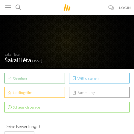
LOGIN
Šakalí léta
Šakalí léta
(1993)
Gesehen
Will ich sehen
Lieblingsfilm
Sammlung
Schaue ich gerade
Deine Bewertung: 0