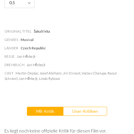
0.5
ORIGINAL TITEL
Šakalí léta
GENRES
Musical
LÄNDER
Czech Republic
REGIE
Jan Hřebejk
DREHBUCH
Jan Hřebejk
CAST
Martin Dejdar
,
Josef Abrhám
,
Jirí Ornest
,
Václav Chalupa
,
Raoul
Schránil
,
Jan Hřebejk
,
Linda Rybová
MB-Kritik
User-Kritiken
Es liegt noch keine offizielle Kritik für diesen Film vor.