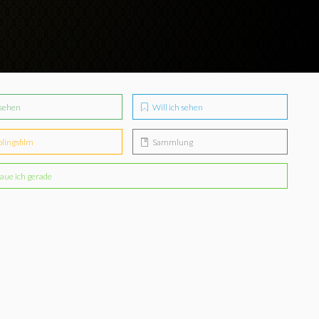
sehen
Will ich sehen
blingsfilm
Sammlung
aue ich gerade