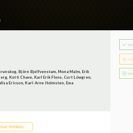
)
Ge
Lie
Brunskog
,
Björn Bjelfvenstam
,
Mona Malm
,
Erik
Sch
berg
,
Kotti Chave
,
Karl Erik Flens
,
Curt Löwgren
,
lisa Ericson
,
Karl-Arne Holmsten
,
Ewa
User-Kritiken