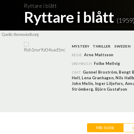
Ryttare i blått
Ryttare i blått
(1959
Quelle:
themoviedb.org
MYSTERY
THRILLER
SWEDEN
Arne Mattsson
REGIE
Folke Mellvig
DREHBUCH
Gunnel Broström
,
Bengt 
CAST
Hell
,
Lena Granhagen
,
Nils Hall
John Melin
,
Inger Liljefors
,
Anna
Strömberg
,
Björn Gustafson
MB-Kritik