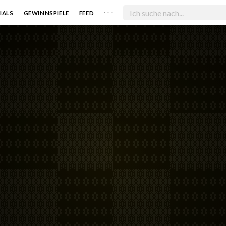
. . .
IALS
GEWINNSPIELE
FEED