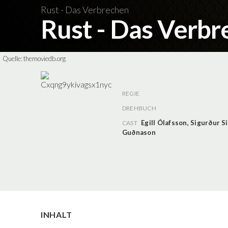
Rust - Das Verbrechen
Rust - Das Verb
Quelle:
themoviedb.org
REGIE
DREHBUCH
Egill Ólafsson
,
Sigurður S
CAST
Guðnason
INHALT