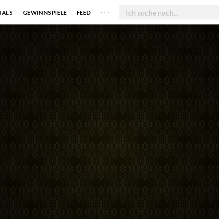
. . .
IALS
GEWINNSPIELE
FEED