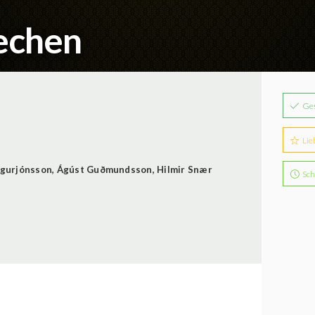
rechen
Ge
Lie
igurjónsson
,
Ágúst Guðmundsson
,
Hilmir Snær
Sch