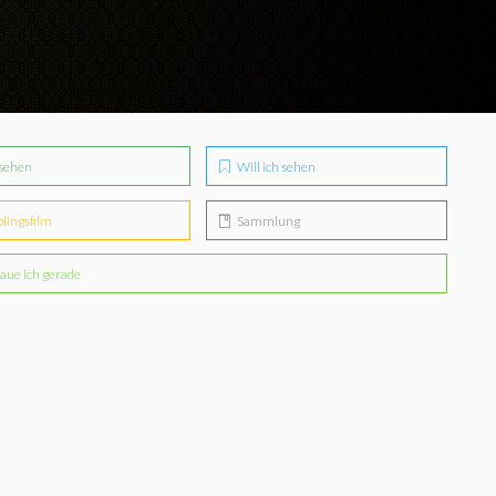
sehen
Will ich sehen
blingsfilm
Sammlung
aue ich gerade