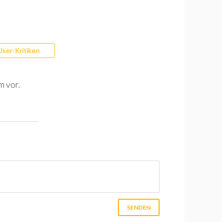
User-Kritiken
m vor.