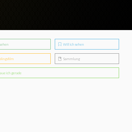
sehen
Will ich sehen
blingsfilm
Sammlung
aue ich gerade