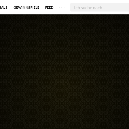
. . .
IALS
GEWINNSPIELE
FEED