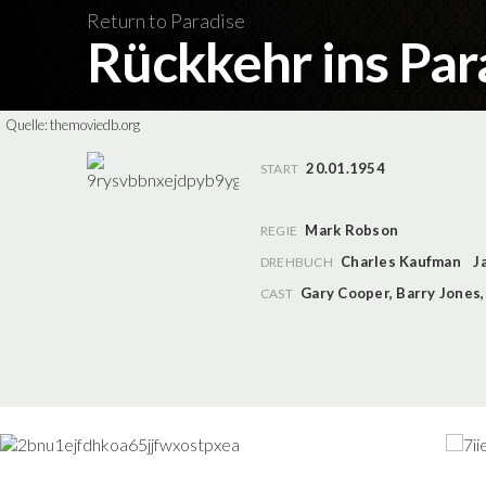
Return to Paradise
Rückkehr ins Par
Quelle:
themoviedb.org
20.01.1954
START
Mark Robson
REGIE
Charles Kaufman
J
DREHBUCH
Gary Cooper
,
Barry Jones
CAST