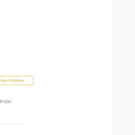
User-Kritiken
m vor.