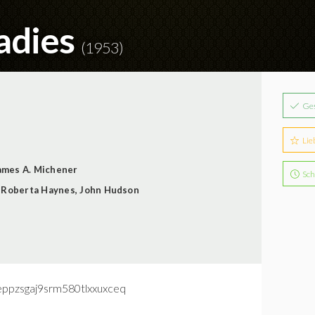
adies
(1953)
Ge
Lie
ames A. Michener
Sch
,
Roberta Haynes
,
John Hudson