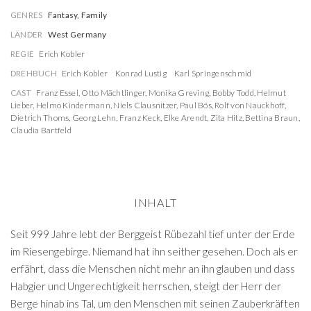
GENRES
Fantasy, Family
LÄNDER
West Germany
REGIE
Erich Kobler
DREHBUCH
Erich Kobler
Konrad Lustig
Karl Springenschmid
CAST
Franz Essel
,
Otto Mächtlinger
,
Monika Greving
,
Bobby Todd
,
Helmut
Lieber
,
Helmo Kindermann
,
Niels Clausnitzer
,
Paul Bös
,
Rolf von Nauckhoff
,
Dietrich Thoms
,
Georg Lehn
,
Franz Keck
,
Elke Arendt
,
Zita Hitz
,
Bettina Braun
,
Claudia Bartfeld
INHALT
Seit 999 Jahre lebt der Berggeist Rübezahl tief unter der Erde
im Riesengebirge. Niemand hat ihn seither gesehen. Doch als er
erfährt, dass die Menschen nicht mehr an ihn glauben und dass
Habgier und Ungerechtigkeit herrschen, steigt der Herr der
Berge hinab ins Tal, um den Menschen mit seinen Zauberkräften