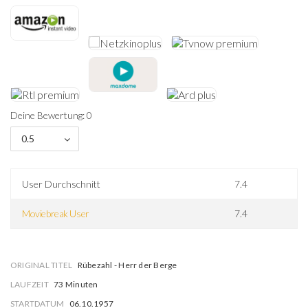
Deine Bewertung: 0
0.5
User Durchschnitt
7.4
Moviebreak User
7.4
ORIGINAL TITEL
Rübezahl - Herr der Berge
LAUFZEIT
73 Minuten
STARTDATUM
06.10.1957