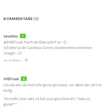
KOMMENTARE
(
5
)
tarantino
7
@MBFreak Noch ein Rübezahl Fan :-D
Ich liebe ja die Gasthaus Szene, da bekomme ich immer
Hunger :-D
vor 13 Jahren
MBFreak
8
ich hab den als kind sehr gerne geschaut. vor allem der wirt ist
lustig.
"ich hoffe, herr wirt, es hat euch geschmeckt..." haha so
genial^^