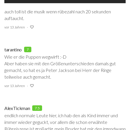
auch toll ist die musik wenn rübezahl nach 20 sekunden
auftaucht.
vor 13 Jahren
tarantino
7
Wie er die Puppen wegwirft :-D
Aber haben sie mit den Größenunterschieden damals gut
gemacht, so hat es ja Peter Jackson bei Herr der Ringe
teilweise auch gemacht.
vor 13 Jahren
AlexTickman
7.5
endlich normale Leute hier, ich hab den als Kind immer und
immer wieder geguckt, vor allem die schon erwähnte
Rühreiszene ist großartig, mein Bruder hat mir den irgendwann