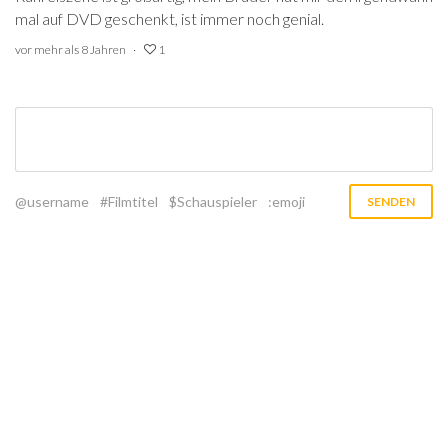
mal auf DVD geschenkt, ist immer noch genial.
vor mehr als 8 Jahren
1
@username
#Filmtitel
$Schauspieler
:emoji