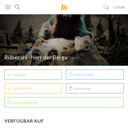
LOGIN
Rübezahl - Herr der Berge
Rübezahl -Herr der Berge
(1957)
Gesehen
Will ich sehen
Lieblingsfilm
Sammlung
Schaue ich gerade
VERFÜGBAR AUF