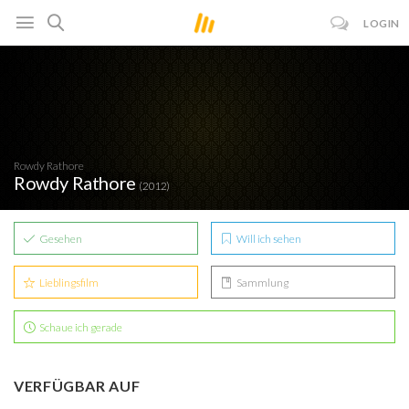
LOGIN
Rowdy Rathore
Rowdy Rathore
(2012)
Gesehen
Will ich sehen
Lieblingsfilm
Sammlung
Schaue ich gerade
VERFÜGBAR AUF