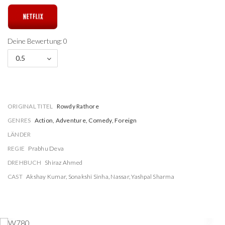
Deine Bewertung: 0
0.5
ORIGINAL TITEL
Rowdy Rathore
GENRES
Action, Adventure, Comedy, Foreign
LÄNDER
REGIE
Prabhu Deva
DREHBUCH
Shiraz Ahmed
CAST
Akshay Kumar
,
Sonakshi Sinha
,
Nassar
,
Yashpal Sharma