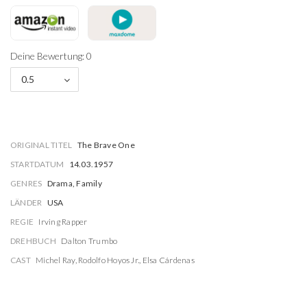
Deine Bewertung: 0
0.5
ORIGINAL TITEL
The Brave One
STARTDATUM
14.03.1957
GENRES
Drama, Family
LÄNDER
USA
REGIE
Irving Rapper
DREHBUCH
Dalton Trumbo
CAST
Michel Ray
,
Rodolfo Hoyos Jr.
,
Elsa Cárdenas