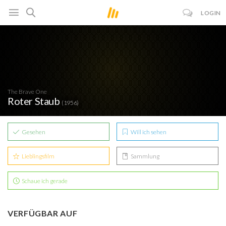
LOGIN
The Brave One
Roter Staub
(1956)
Gesehen
Will ich sehen
Lieblingsfilm
Sammlung
Schaue ich gerade
VERFÜGBAR AUF