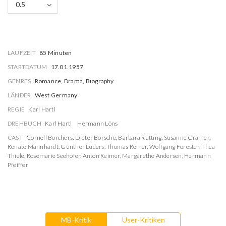
0.5
LAUFZEIT
85 Minuten
STARTDATUM
17.01.1957
GENRES
Romance, Drama, Biography
LÄNDER
West Germany
REGIE
Karl Hartl
DREHBUCH
Karl Hartl
Hermann Löns
CAST
Cornell Borchers
,
Dieter Borsche
,
Barbara Rütting
,
Susanne Cramer
,
Renate Mannhardt
,
Günther Lüders
,
Thomas Reiner
,
Wolfgang Forester
,
Thea
Thiele
,
Rosemarie Seehofer
,
Anton Reimer
,
Margarethe Andersen
,
Hermann
Pfeiffer
MB-Kritik
User-Kritiken