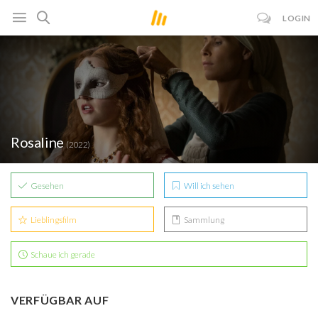
LOGIN
Rosaline
(2022)
Gesehen
Will ich sehen
Lieblingsfilm
Sammlung
Schaue ich gerade
VERFÜGBAR AUF