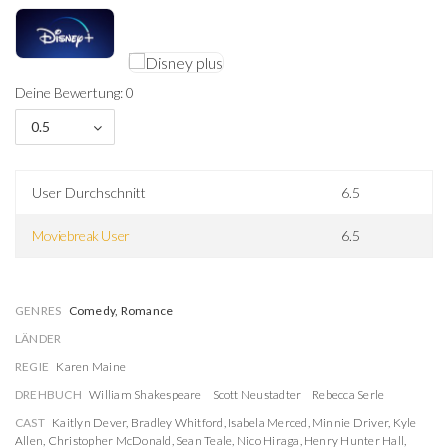
Deine Bewertung: 0
0.5
User Durchschnitt
6.5
Moviebreak User
6.5
GENRES
Comedy, Romance
LÄNDER
REGIE
Karen Maine
DREHBUCH
William Shakespeare
Scott Neustadter
Rebecca Serle
CAST
Kaitlyn Dever
,
Bradley Whitford
,
Isabela Merced
,
Minnie Driver
,
Kyle
Allen
,
Christopher McDonald
,
Sean Teale
,
Nico Hiraga
,
Henry Hunter Hall
,