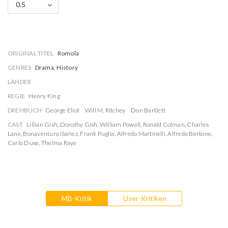
0.5
ORIGINAL TITEL
Romola
GENRES
Drama, History
LÄNDER
REGIE
Henry King
DREHBUCH
George Eliot
Will M. Ritchey
Don Bartlett
CAST
Lillian Gish
,
Dorothy Gish
,
William Powell
,
Ronald Colman
,
Charles
Lane
,
Bonaventura Ibáñez
,
Frank Puglia
,
Alfredo Martinelli
,
Alfredo Bertone
,
Carlo Duse
,
Thelma Raye
MB-Kritik
User-Kritiken