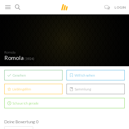
LOGIN
Romola
Romola
(1924)
Gesehen
Will ich sehen
Lieblingsfilm
Sammlung
Schaue ich gerade
Deine Bewertung: 0