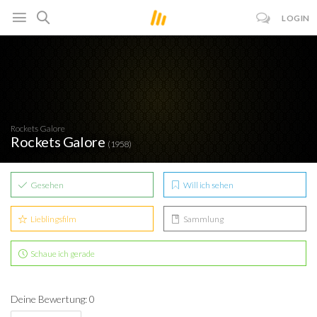
LOGIN
Rockets Galore
Rockets Galore
(1958)
Gesehen
Will ich sehen
Lieblingsfilm
Sammlung
Schaue ich gerade
Deine Bewertung: 0