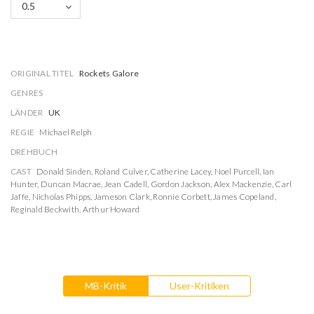
0.5
ORIGINAL TITEL
Rockets Galore
GENRES
LÄNDER
UK
REGIE
Michael Relph
DREHBUCH
CAST
Donald Sinden
,
Roland Culver
,
Catherine Lacey
,
Noel Purcell
,
Ian
Hunter
,
Duncan Macrae
,
Jean Cadell
,
Gordon Jackson
,
Alex Mackenzie
,
Carl
Jaffe
,
Nicholas Phipps
,
Jameson Clark
,
Ronnie Corbett
,
James Copeland
,
Reginald Beckwith
,
Arthur Howard
MB-Kritik
User-Kritiken