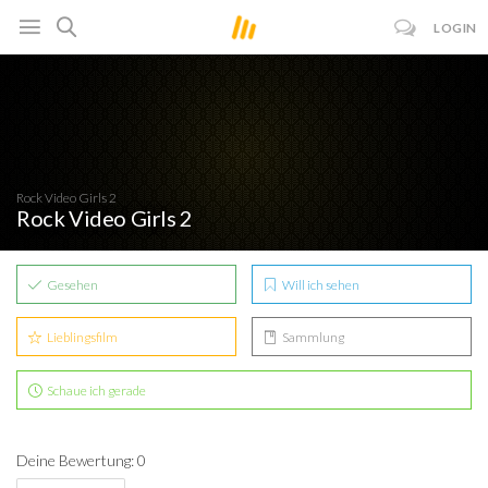
LOGIN
Rock Video Girls 2
Rock Video Girls 2
Gesehen
Will ich sehen
Lieblingsfilm
Sammlung
Schaue ich gerade
Deine Bewertung: 0