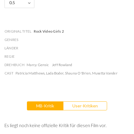
0.5
ORIGINAL TITEL
Rock Video Girls 2
GENRES
LÄNDER
REGIE
DREHBUCH
Marcy Gensic
Jeff Rowland
CAST
Patricia Matthews
,
Lada Boder
,
Shauna O'Brien
,
Musetta Vander
MB-Kritik
User-Kritiken
Es liegt noch keine offizielle Kritik für diesen Film vor.