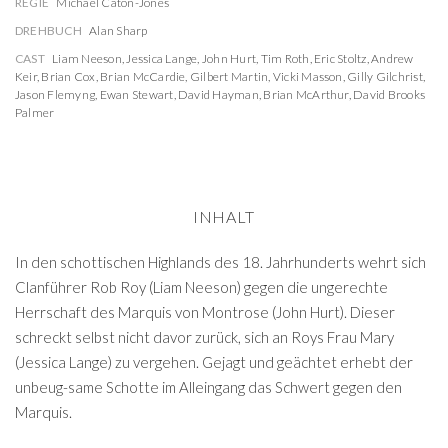
REGIE
Michael Caton-Jones
DREHBUCH
Alan Sharp
CAST
Liam Neeson
,
Jessica Lange
,
John Hurt
,
Tim Roth
,
Eric Stoltz
,
Andrew
Keir
,
Brian Cox
,
Brian McCardie
,
Gilbert Martin
,
Vicki Masson
,
Gilly Gilchrist
,
Jason Flemyng
,
Ewan Stewart
,
David Hayman
,
Brian McArthur
,
David Brooks
Palmer
INHALT
In den schottischen Highlands des 18. Jahrhunderts wehrt sich
Clanführer Rob Roy (Liam Neeson) gegen die ungerechte
Herrschaft des Marquis von Montrose (John Hurt). Dieser
schreckt selbst nicht davor zurück, sich an Roys Frau Mary
(Jessica Lange) zu vergehen. Gejagt und geächtet erhebt der
unbeug-same Schotte im Alleingang das Schwert gegen den
Marquis.