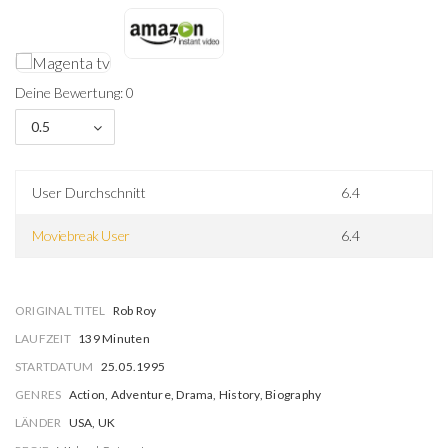
Deine Bewertung: 0
0.5
User Durchschnitt
6.4
Moviebreak User
6.4
ORIGINAL TITEL
Rob Roy
LAUFZEIT
139 Minuten
STARTDATUM
25.05.1995
GENRES
Action, Adventure, Drama, History, Biography
LÄNDER
USA, UK