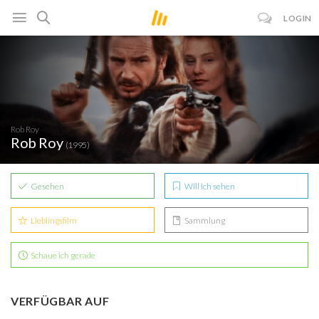
LOGIN
Rob Roy
Rob Roy
(1995)
Gesehen
Will ich sehen
Lieblingsfilm
Sammlung
Schaue ich gerade
VERFÜGBAR AUF