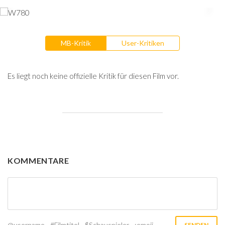
MB-Kritik
User-Kritiken
Es liegt noch keine offizielle Kritik für diesen Film vor.
KOMMENTARE
@username
#Filmtitel
$Schauspieler
:emoji