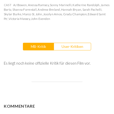
CAST
AJ Bowen
,
Anessa Ramsey
,
Sonny Marinelli
,
Katherine Randolph
,
James
Bartz
,
Shanna Forrestall
,
Andrew Breland
,
Hannah Bryan
,
Sarah Pachelli
,
Skylar Burke
,
Marco St. John
,
Jocelyn Amos
,
Grady Champion
,
Edward Saint
Pe'
,
Victoria Massey
,
John Evenden
MB-Kritik
User-Kritiken
Es liegt noch keine offizielle Kritik für diesen Film vor.
KOMMENTARE