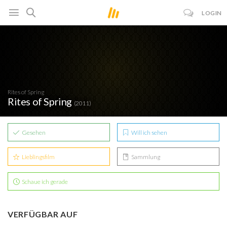
LOGIN
Rites of Spring
Rites of Spring
(2011)
Gesehen
Will ich sehen
Lieblingsfilm
Sammlung
Schaue ich gerade
VERFÜGBAR AUF