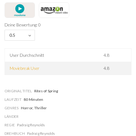
Deine Bewertung: 0
0.5
User Durchschnitt
4.8
Moviebreak User
4.8
ORIGINAL TITEL
Rites of Spring
LAUFZEIT
80 Minuten
GENRES
Horror, Thriller
LÄNDER
REGIE
Padraig Reynolds
DREHBUCH
Padraig Reynolds