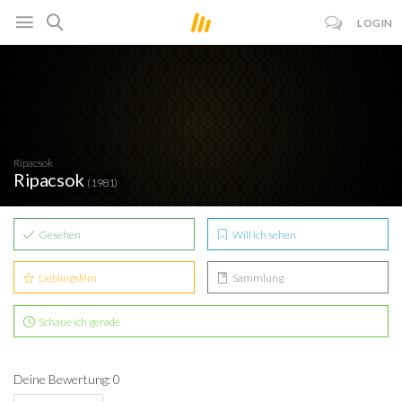
LOGIN
Ripacsok
Ripacsok
(1981)
Gesehen
Will ich sehen
Lieblingsfilm
Sammlung
Schaue ich gerade
Deine Bewertung: 0