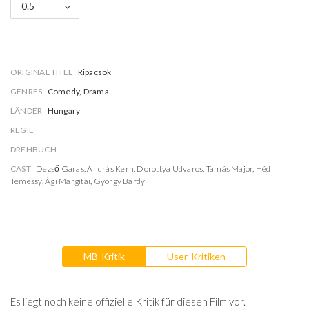
0.5
ORIGINAL TITEL
Ripacsok
GENRES
Comedy, Drama
LÄNDER
Hungary
REGIE
DREHBUCH
CAST
Dezső Garas
,
András Kern
,
Dorottya Udvaros
,
Tamás Major
,
Hédi
Temessy
,
Ági Margitai
,
György Bárdy
MB-Kritik
User-Kritiken
Es liegt noch keine offizielle Kritik für diesen Film vor.