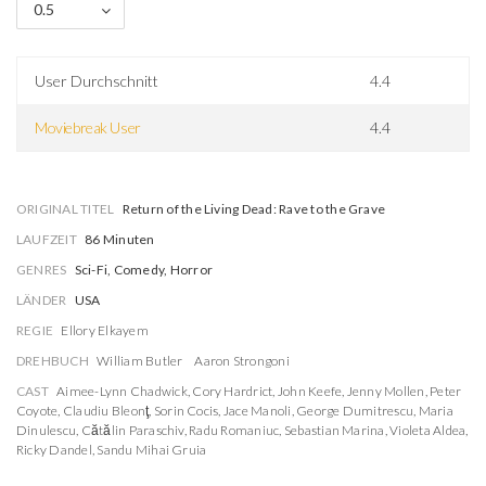
0.5
User Durchschnitt
4.4
Moviebreak User
4.4
ORIGINAL TITEL
Return of the Living Dead: Rave to the Grave
LAUFZEIT
86 Minuten
GENRES
Sci-Fi, Comedy, Horror
LÄNDER
USA
REGIE
Ellory Elkayem
DREHBUCH
William Butler
Aaron Strongoni
CAST
Aimee-Lynn Chadwick
,
Cory Hardrict
,
John Keefe
,
Jenny Mollen
,
Peter
Coyote
,
Claudiu Bleonţ
,
Sorin Cocis
,
Jace Manoli
,
George Dumitrescu
,
Maria
Dinulescu
,
Cătălin Paraschiv
,
Radu Romaniuc
,
Sebastian Marina
,
Violeta Aldea
,
Ricky Dandel
,
Sandu Mihai Gruia