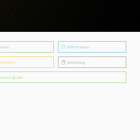
sehen
Will ich sehen
blingsfilm
Sammlung
aue ich gerade