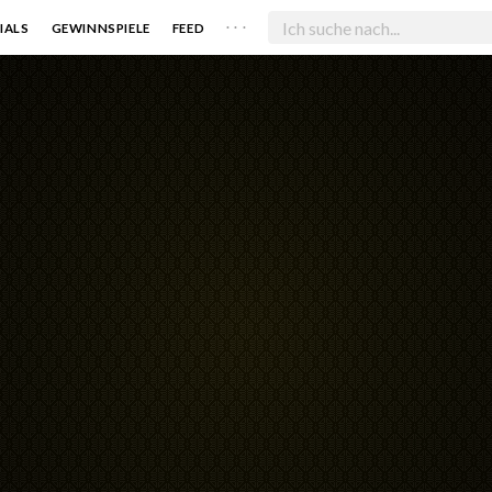
. . .
IALS
GEWINNSPIELE
FEED