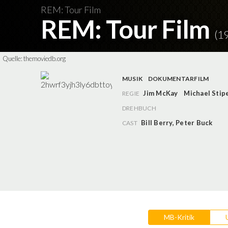
REM: Tour Film
REM: Tour Film
(1
Quelle:
themoviedb.org
MUSIK
DOKUMENTARFILM
Jim McKay
Michael Stip
REGIE
DREHBUCH
Bill Berry
,
Peter Buck
CAST
MB-Kritik