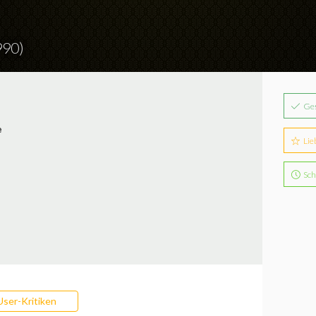
990)
Ge
e
Lie
Sch
User-Kritiken