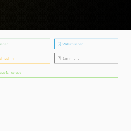
sehen
Will ich sehen
blingsfilm
Sammlung
aue ich gerade