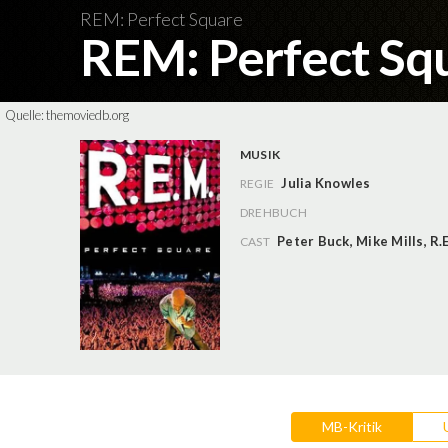
REM: Perfect Square
REM: Perfect Sq
Quelle:
themoviedb.org
MUSIK
Julia Knowles
REGIE
DREHBUCH
Peter Buck
,
Mike Mills
,
R.
CAST
MB-Kritik