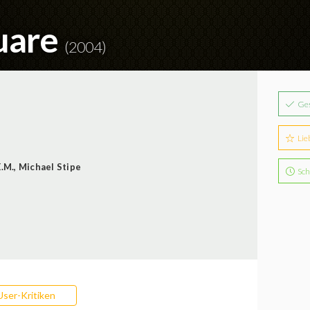
uare
(2004)
Ge
Lie
E.M.
,
Michael Stipe
Sch
User-Kritiken