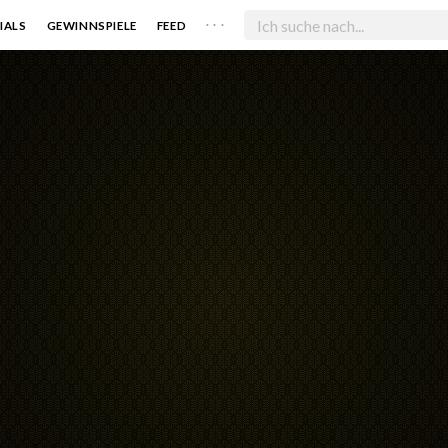
. . .
IALS
GEWINNSPIELE
FEED