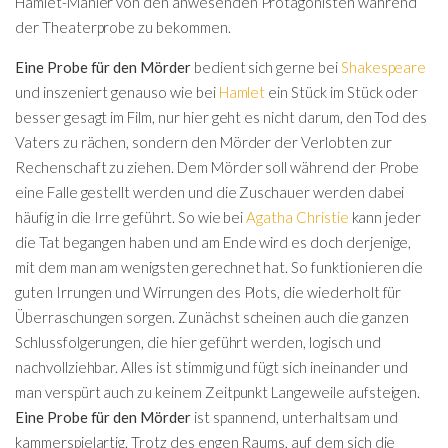
Hamlet-Manier von den anwesenden Protagonisten während
der Theaterprobe zu bekommen.
Eine Probe für den Mörder
bedient sich gerne bei
Shakespeare
und inszeniert genauso wie bei
Hamlet
ein Stück im Stück oder
besser gesagt im Film, nur hier geht es nicht darum, den Tod des
Vaters zu rächen, sondern den Mörder der Verlobten zur
Rechenschaft zu ziehen. Dem Mörder soll während der Probe
eine Falle gestellt werden und die Zuschauer werden dabei
häufig in die Irre geführt. So wie bei
Agatha Christie
kann jeder
die Tat begangen haben und am Ende wird es doch derjenige,
mit dem man am wenigsten gerechnet hat. So funktionieren die
guten Irrungen und Wirrungen des Plots, die wiederholt für
Überraschungen sorgen. Zunächst scheinen auch die ganzen
Schlussfolgerungen, die hier geführt werden, logisch und
nachvollziehbar. Alles ist stimmig und fügt sich ineinander und
man verspürt auch zu keinem Zeitpunkt Langeweile aufsteigen.
Eine Probe für den Mörder
ist spannend, unterhaltsam und
kammerspielartig. Trotz des engen Raums, auf dem sich die