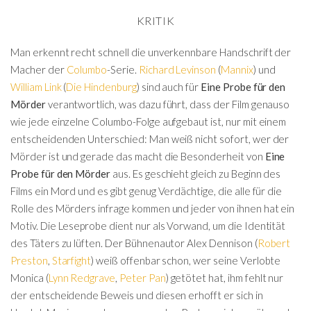
KRITIK
Man erkennt recht schnell die unverkennbare Handschrift der
Macher der
Columbo
-Serie.
Richard Levinson
(
Mannix
) und
William Link
(
Die Hindenburg
) sind auch für
Eine Probe für den
Mörder
verantwortlich, was dazu führt, dass der Film genauso
wie jede einzelne Columbo-Folge aufgebaut ist, nur mit einem
entscheidenden Unterschied: Man weiß nicht sofort, wer der
Mörder ist und gerade das macht die Besonderheit von
Eine
Probe für den Mörder
aus. Es geschieht gleich zu Beginn des
Films ein Mord und es gibt genug Verdächtige, die alle für die
Rolle des Mörders infrage kommen und jeder von ihnen hat ein
Motiv. Die Leseprobe dient nur als Vorwand, um die Identität
des Täters zu lüften. Der Bühnenautor Alex Dennison (
Robert
Preston
,
Starfight
) weiß offenbar schon, wer seine Verlobte
Monica (
Lynn Redgrave
,
Peter Pan
) getötet hat, ihm fehlt nur
der entscheidende Beweis und diesen erhofft er sich in