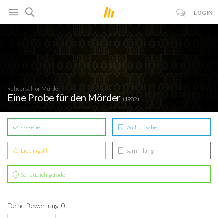
LOGIN
Rehearsal for Murder
Eine Probe für den Mörder
(1982)
Gesehen
Will ich sehen
Lieblingsfilm
Sammlung
Schaue ich gerade
Deine Bewertung: 0