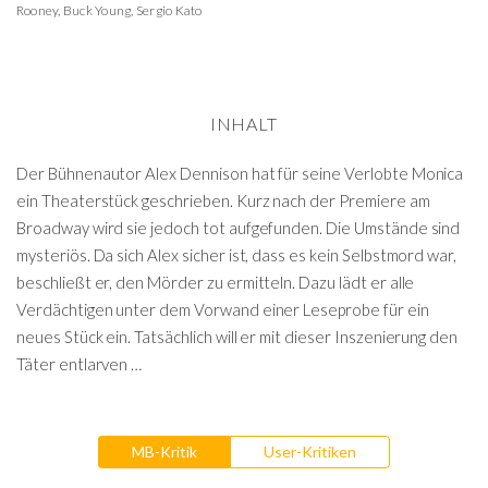
Rooney
,
Buck Young
,
Sergio Kato
INHALT
Der Bühnenautor Alex Dennison hat für seine Verlobte Monica
ein Theaterstück geschrieben. Kurz nach der Premiere am
Broadway wird sie jedoch tot aufgefunden. Die Umstände sind
mysteriös. Da sich Alex sicher ist, dass es kein Selbstmord war,
beschließt er, den Mörder zu ermitteln. Dazu lädt er alle
Verdächtigen unter dem Vorwand einer Leseprobe für ein
neues Stück ein. Tatsächlich will er mit dieser Inszenierung den
Täter entlarven …
MB-Kritik
User-Kritiken