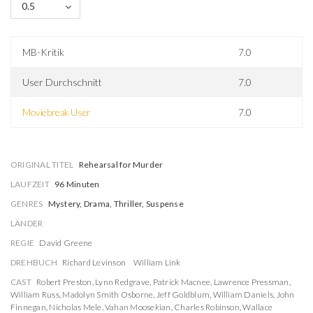
0.5
MB-Kritik
7.0
User Durchschnitt
7.0
Moviebreak User
7.0
ORIGINAL TITEL
Rehearsal for Murder
LAUFZEIT
96 Minuten
GENRES
Mystery, Drama, Thriller, Suspense
LÄNDER
REGIE
David Greene
DREHBUCH
Richard Levinson
William Link
CAST
Robert Preston
,
Lynn Redgrave
,
Patrick Macnee
,
Lawrence Pressman
,
William Russ
,
Madolyn Smith Osborne
,
Jeff Goldblum
,
William Daniels
,
John
Finnegan
,
Nicholas Mele
,
Vahan Moosekian
,
Charles Robinson
,
Wallace