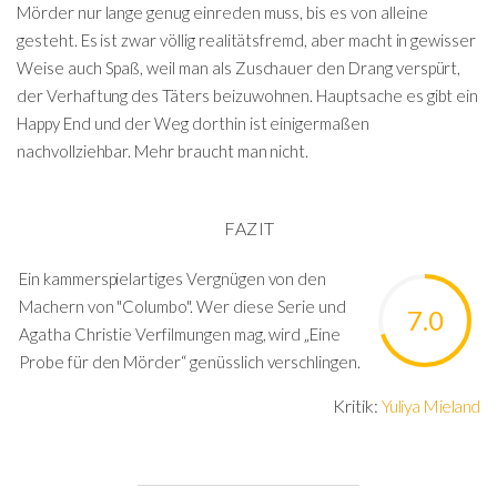
Mörder nur lange genug einreden muss, bis es von alleine
gesteht. Es ist zwar völlig realitätsfremd, aber macht in gewisser
Weise auch Spaß, weil man als Zuschauer den Drang verspürt,
der Verhaftung des Täters beizuwohnen. Hauptsache es gibt ein
Happy End und der Weg dorthin ist einigermaßen
nachvollziehbar. Mehr braucht man nicht.
FAZIT
Ein kammerspielartiges Vergnügen von den
Machern von "Columbo". Wer diese Serie und
7.0
Agatha Christie Verfilmungen mag, wird „Eine
Probe für den Mörder“ genüsslich verschlingen.
Kritik:
Yuliya Mieland