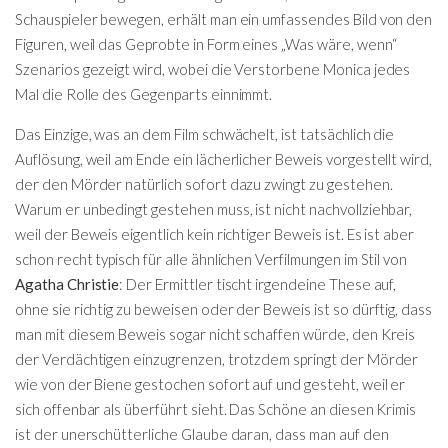
Schauspieler bewegen, erhält man ein umfassendes Bild von den
Figuren, weil das Geprobte in Form eines „Was wäre, wenn“
Szenarios gezeigt wird, wobei die Verstorbene Monica jedes
Mal die Rolle des Gegenparts einnimmt.
Das Einzige, was an dem Film schwächelt, ist tatsächlich die
Auflösung, weil am Ende ein lächerlicher Beweis vorgestellt wird,
der den Mörder natürlich sofort dazu zwingt zu gestehen.
Warum er unbedingt gestehen muss, ist nicht nachvollziehbar,
weil der Beweis eigentlich kein richtiger Beweis ist. Es ist aber
schon recht typisch für alle ähnlichen Verfilmungen im Stil von
Agatha Christie
: Der Ermittler tischt irgendeine These auf,
ohne sie richtig zu beweisen oder der Beweis ist so dürftig, dass
man mit diesem Beweis sogar nicht schaffen würde, den Kreis
der Verdächtigen einzugrenzen, trotzdem springt der Mörder
wie von der Biene gestochen sofort auf und gesteht, weil er
sich offenbar als überführt sieht. Das Schöne an diesen Krimis
ist der unerschütterliche Glaube daran, dass man auf den