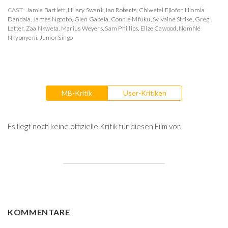
CAST
Jamie Bartlett
,
Hilary Swank
,
Ian Roberts
,
Chiwetel Ejiofor
,
Hlomla
Dandala
,
James Ngcobo
,
Glen Gabela
,
Connie Mfuku
,
Sylvaine Strike
,
Greg
Latter
,
Zaa Nkweta
,
Marius Weyers
,
Sam Phillips
,
Elize Cawood
,
Nomhlé
Nkyonyeni
,
Junior Singo
MB-Kritik
User-Kritiken
Es liegt noch keine offizielle Kritik für diesen Film vor.
KOMMENTARE