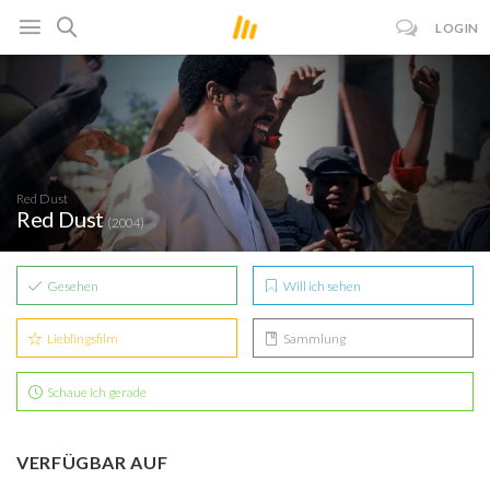
LOGIN
Red Dust
Red Dust
(2004)
Gesehen
Will ich sehen
Lieblingsfilm
Sammlung
Schaue ich gerade
VERFÜGBAR AUF