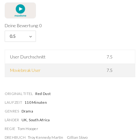
Deine Bewertung: 0
0.5
User Durchschnitt
7.5
Moviebreak User
7.5
ORIGINAL TITEL
Red Dust
LAUFZEIT
110 Minuten
GENRES
Drama
LÄNDER
UK, South Africa
REGIE
Tom Hooper
DREHBUCH
Troy Kennedy Martin
Gillian Slovo