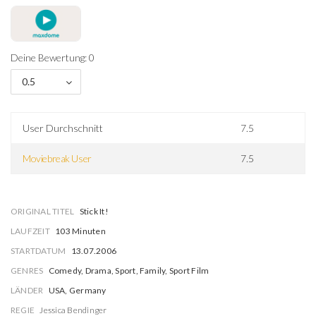
Deine Bewertung: 0
0.5
User Durchschnitt
7.5
Moviebreak User
7.5
ORIGINAL TITEL
Stick It!
LAUFZEIT
103 Minuten
STARTDATUM
13.07.2006
GENRES
Comedy, Drama, Sport, Family, Sport Film
LÄNDER
USA, Germany
REGIE
Jessica Bendinger