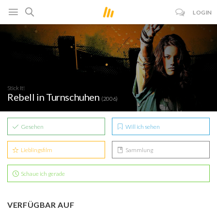
LOGIN
Stick It!
Rebell in Turnschuhen
(2006)
Gesehen
Will ich sehen
Lieblingsfilm
Sammlung
Schaue ich gerade
VERFÜGBAR AUF