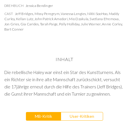
DREHBUCH
Jessica Bendinger
CAST
Jeff Bridges
,
Missy Peregrym
,
Vanessa Lengies
,
Nikki SooHoo
,
Maddy
Curley
,
Kellan Lutz
,
John Patrick Amedori
,
Mio Dzakula
,
Svetlana Efremova
,
Jon Gries
,
Gia Carides
,
Tarah Paige
,
Polly Holliday
,
Julie Warner
,
Annie Corley
,
Bart Conner
INHALT
Die rebellische Haley war einst ein Star des Kunstturnens. Als
ein Richter sie in ihre alte Mannschaft zurückschickt, versucht
die 17jährige erneut durch die Hilfe des Trainers (Jeff Bridges),
die Gunst ihrer Mannschaft und ein Turnier zu gewinnen.
MB-Kritik
User-Kritiken