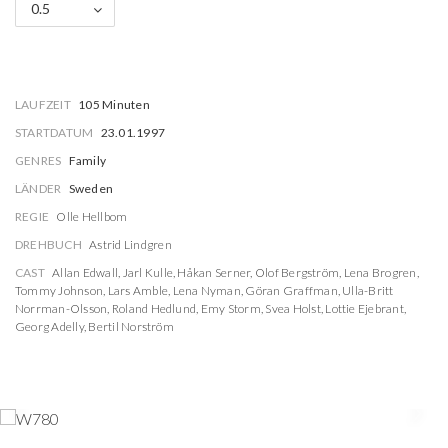
0.5
LAUFZEIT
105 Minuten
STARTDATUM
23.01.1997
GENRES
Family
LÄNDER
Sweden
REGIE
Olle Hellbom
DREHBUCH
Astrid Lindgren
CAST
Allan Edwall
,
Jarl Kulle
,
Håkan Serner
,
Olof Bergström
,
Lena Brogren
,
Tommy Johnson
,
Lars Amble
,
Lena Nyman
,
Göran Graffman
,
Ulla-Britt
Norrman-Olsson
,
Roland Hedlund
,
Emy Storm
,
Svea Holst
,
Lottie Ejebrant
,
Georg Adelly
,
Bertil Norström