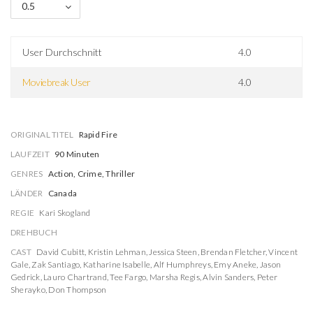
0.5
User Durchschnitt
4.0
Moviebreak User
4.0
ORIGINAL TITEL
Rapid Fire
LAUFZEIT
90 Minuten
GENRES
Action, Crime, Thriller
LÄNDER
Canada
REGIE
Kari Skogland
DREHBUCH
CAST
David Cubitt
,
Kristin Lehman
,
Jessica Steen
,
Brendan Fletcher
,
Vincent
Gale
,
Zak Santiago
,
Katharine Isabelle
,
Alf Humphreys
,
Emy Aneke
,
Jason
Gedrick
,
Lauro Chartrand
,
Tee Fargo
,
Marsha Regis
,
Alvin Sanders
,
Peter
Sherayko
,
Don Thompson