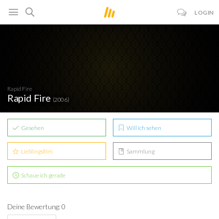
LOGIN
Rapid Fire
Rapid Fire
(2006)
Gesehen
Will ich sehen
Lieblingsfilm
Sammlung
Schaue ich gerade
Deine Bewertung: 0