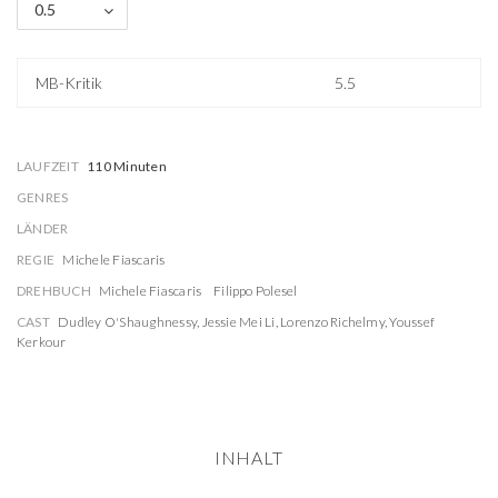
0.5
MB-Kritik
5.5
LAUFZEIT
110 Minuten
GENRES
LÄNDER
REGIE
Michele Fiascaris
DREHBUCH
Michele Fiascaris
Filippo Polesel
CAST
Dudley O'Shaughnessy
,
Jessie Mei Li
,
Lorenzo Richelmy
,
Youssef
Kerkour
INHALT