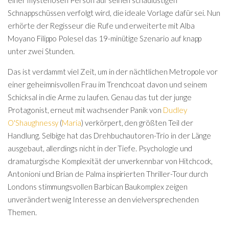
Schnappschüssen verfolgt wird, die ideale Vorlage dafür sei. Nun
erhörte der Regisseur die Rufe und erweiterte mit Alba
Moyano Filippo Polesel das 19-minütige Szenario auf knapp
unter zwei Stunden.
Das ist verdammt viel Zeit, um in der nächtlichen Metropole vor
einer geheimnisvollen Frau im Trenchcoat davon und seinem
Schicksal in die Arme zu laufen. Genau das tut der junge
Protagonist, erneut mit wachsender Panik von
Dudley
O'Shaughnessy
(
Maria
) verkörpert, den größten Teil der
Handlung. Selbige hat das Drehbuchautoren-Trio in der Länge
ausgebaut, allerdings nicht in der Tiefe. Psychologie und
dramaturgische Komplexität der unverkennbar von Hitchcock,
Antonioni und Brian de Palma inspirierten Thriller-Tour durch
Londons stimmungsvollen Barbican Baukomplex zeigen
unverändert wenig Interesse an den vielversprechenden
Themen.