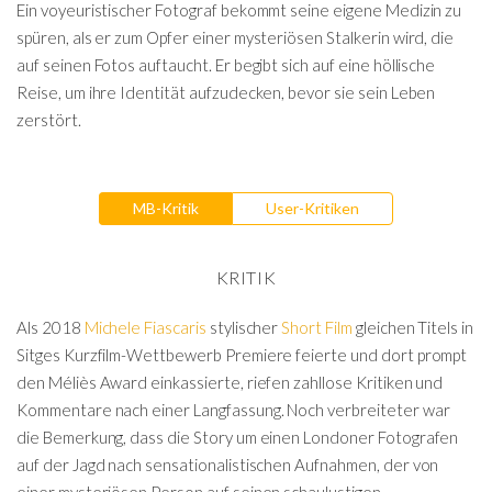
Ein voyeuristischer Fotograf bekommt seine eigene Medizin zu
spüren, als er zum Opfer einer mysteriösen Stalkerin wird, die
auf seinen Fotos auftaucht. Er begibt sich auf eine höllische
Reise, um ihre Identität aufzudecken, bevor sie sein Leben
zerstört.
MB-Kritik
User-Kritiken
KRITIK
Als 2018
Michele Fiascaris
stylischer
Short Film
gleichen Titels in
Sitges Kurzfilm-Wettbewerb Premiere feierte und dort prompt
den Méliès Award einkassierte, riefen zahllose Kritiken und
Kommentare nach einer Langfassung. Noch verbreiteter war
die Bemerkung, dass die Story um einen Londoner Fotografen
auf der Jagd nach sensationalistischen Aufnahmen, der von
einer mysteriösen Person auf seinen schaulustigen