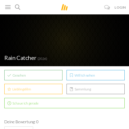
LOGIN
Rain Catcher
(2026)
Gesehen
Will ich sehen
Lieblingsfilm
Sammlung
Schaue ich gerade
Deine Bewertung: 0