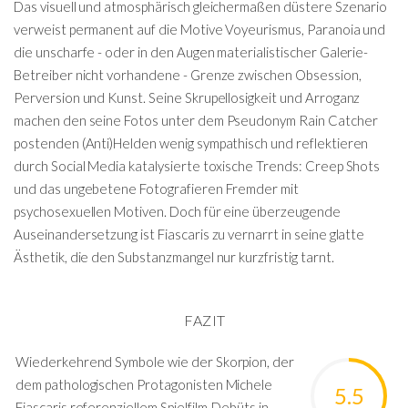
Das visuell und atmosphärisch gleichermaßen düstere Szenario
verweist permanent auf die Motive Voyeurismus, Paranoia und
die unscharfe - oder in den Augen materialistischer Galerie-
Betreiber nicht vorhandene - Grenze zwischen Obsession,
Perversion und Kunst. Seine Skrupellosigkeit und Arroganz
machen den seine Fotos unter dem Pseudonym Rain Catcher
postenden (Anti)Helden wenig sympathisch und reflektieren
durch Social Media katalysierte toxische Trends: Creep Shots
und das ungebetene Fotografieren Fremder mit
psychosexuellen Motiven. Doch für eine überzeugende
Auseinandersetzung ist Fiascaris zu vernarrt in seine glatte
Ästhetik, die den Substanzmangel nur kurzfristig tarnt.
FAZIT
Wiederkehrend Symbole wie der Skorpion, der
dem pathologischen Protagonisten Michele
5.5
Fiascaris referenziellem Spielfilm-Debüts in