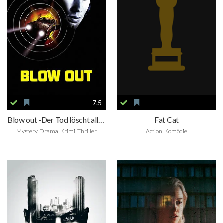
7.5
Blow out -Der Tod löscht alle Spuren
Fat Cat
Mystery, Drama, Krimi, Thriller
Action, Komödie