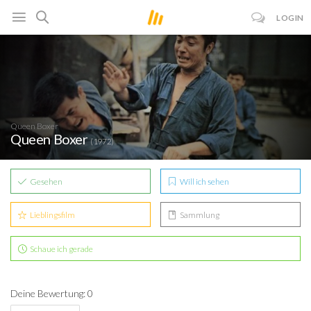
LOGIN
Queen Boxer
Queen Boxer
(1972)
Gesehen
Will ich sehen
Lieblingsfilm
Sammlung
Schaue ich gerade
Deine Bewertung: 0