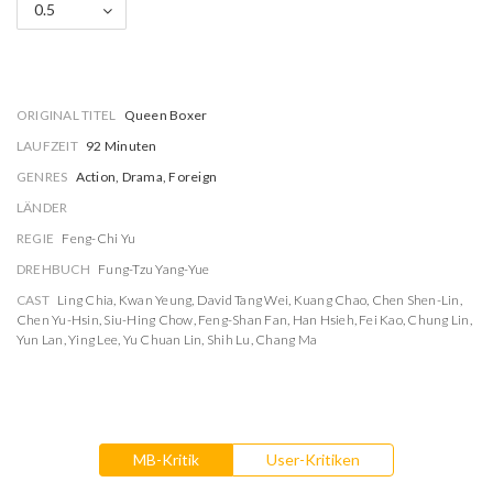
0.5
ORIGINAL TITEL
Queen Boxer
LAUFZEIT
92 Minuten
GENRES
Action, Drama, Foreign
LÄNDER
REGIE
Feng-Chi Yu
DREHBUCH
Fung-Tzu Yang-Yue
CAST
Ling Chia
,
Kwan Yeung
,
David Tang Wei
,
Kuang Chao
,
Chen Shen-Lin
,
Chen Yu-Hsin
,
Siu-Hing Chow
,
Feng-Shan Fan
,
Han Hsieh
,
Fei Kao
,
Chung Lin
,
Yun Lan
,
Ying Lee
,
Yu Chuan Lin
,
Shih Lu
,
Chang Ma
MB-Kritik
User-Kritiken