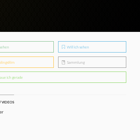
sehen
Will ich sehen
blingsfilm
Sammlung
aue ich gerade
/ VIDEOS
er