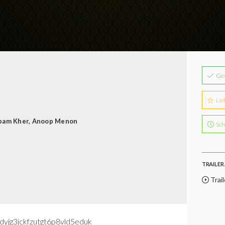
Ge
Lie
pam Kher
,
Anoop Menon
Sch
TRAILER 
Trail