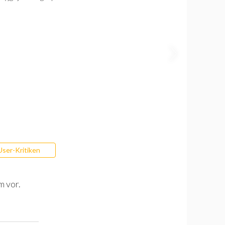
User-Kritiken
m vor.