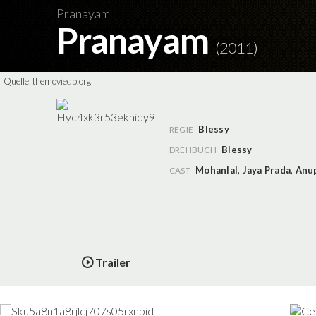
Pranayam
Pranayam
(2011)
Quelle:
themoviedb.org
Blessy
REGIE
Blessy
DREHBUCH
Mohanlal
,
Jaya Prada
,
Anu
CAST
Trailer