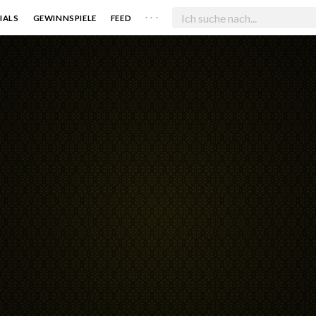
. . .
IALS
GEWINNSPIELE
FEED