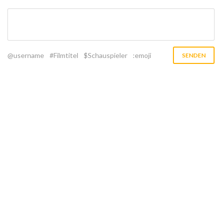
@username
#Filmtitel
$Schauspieler
:emoji