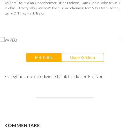
William Stout
,
Alan Oppenheimer
,
Brian Dobson
,
Cam Clarke
,
John Atkin
,
J.
Michael Straczynski
,
Gwen Wetzler
,
Erika Scheimer
,
Tom Sito
,
Dean Stefan
,
Larry DiTillio
,
Mark Taylor
MB-Kritik
User-Kritiken
Es liegt noch keine offizielle Kritik für diesen Film vor.
KOMMENTARE