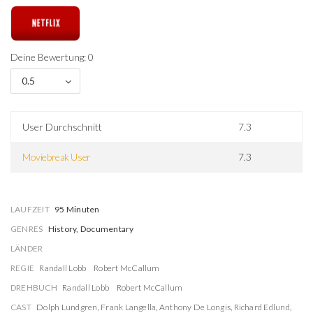
Deine Bewertung: 0
0.5
User Durchschnitt
7.3
Moviebreak User
7.3
LAUFZEIT
95 Minuten
GENRES
History, Documentary
LÄNDER
REGIE
Randall Lobb
Robert McCallum
DREHBUCH
Randall Lobb
Robert McCallum
CAST
Dolph Lundgren
,
Frank Langella
,
Anthony De Longis
,
Richard Edlund
,