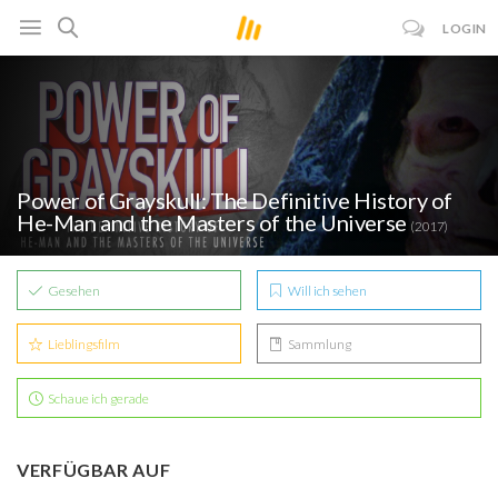
LOGIN
Power of Grayskull: The Definitive History of
He-Man and the Masters of the Universe
(2017)
Gesehen
Will ich sehen
Lieblingsfilm
Sammlung
Schaue ich gerade
VERFÜGBAR AUF