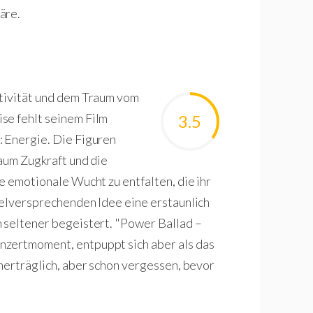
äre.
ativität und dem Traum vom
se fehlt seinem Film
3.5
: Energie. Die Figuren
kaum Zugkraft und die
e emotionale Wucht zu entfalten, die ihr
ielversprechenden Idee eine erstaunlich
h seltener begeistert. "Power Ballad –
nzertmoment, entpuppt sich aber als das
unerträglich, aber schon vergessen, bevor