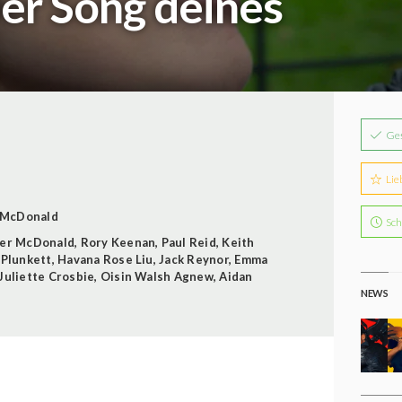
er Song deines
Ge
Lie
 McDonald
Sch
er McDonald
,
Rory Keenan
,
Paul Reid
,
Keith
 Plunkett
,
Havana Rose Liu
,
Jack Reynor
,
Emma
Juliette Crosbie
,
Oisin Walsh Agnew
,
Aidan
NEWS