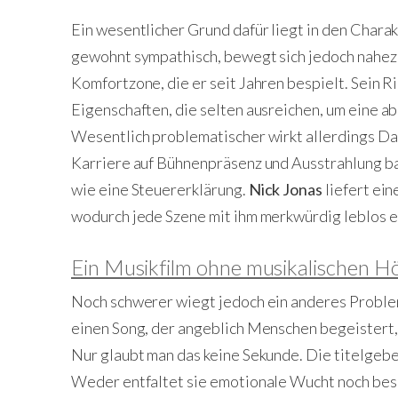
Ein wesentlicher Grund dafür liegt in den Char
gewohnt sympathisch, bewegt sich jedoch nahezu
Komfortzone, die er seit Jahren bespielt. Sein Ri
Eigenschaften, die selten ausreichen, um eine a
Wesentlich problematischer wirkt allerdings D
Karriere auf Bühnenpräsenz und Ausstrahlung bas
wie eine Steuererklärung.
Nick Jonas
liefert ein
wodurch jede Szene mit ihm merkwürdig leblos e
Ein Musikfilm ohne musikalischen 
Noch schwerer wiegt jedoch ein anderes Probl
einen Song, der angeblich Menschen begeistert,
Nur glaubt man das keine Sekunde. Die titelgeb
Weder entfaltet sie emotionale Wucht noch besi