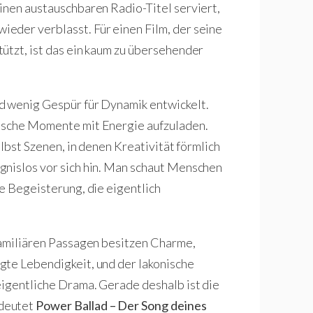
inen austauschbaren Radio-Titel serviert,
eder verblasst. Für einen Film, der seine
ützt, ist das ein kaum zu übersehender
d wenig Gespür für Dynamik entwickelt.
lische Momente mit Energie aufzuladen.
elbst Szenen, in denen Kreativität förmlich
gnislos vor sich hin. Man schaut Menschen
e Begeisterung, die eigentlich
familiären Passagen besitzen Charme,
gte Lebendigkeit, und der lakonische
eigentliche Drama. Gerade deshalb ist die
 deutet
Power Ballad – Der Song deines