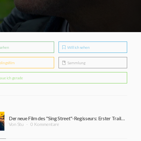
sehen
Will ich sehen
blingsfilm
Sammlung
aue ich gerade
Der neue Film des "Sing Street"-Regisseurs: Erster Trailer zu "Power Ballad" mit Paul Rudd und Nick Jonas ist online
Von Stu
0 Kommentare