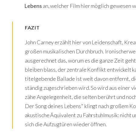
Lebens
an, welcher Film hier möglich gewesen w
FAZIT
John Carney erzählt hier von Leidenschaft, Kre
großen musikalischen Durchbruch. Ironischerwei
ausgerechnet das, worum es die ganze Zeit geht
bleiben blass, der zentrale Konflikt entwickelt 
titelgebende Ballade ist weit davon entfernt, di
ständig zugeschrieben wird. So wird aus einer v
zähe Angelegenheit, die selten berührt und noc
Der Song deines Lebens" klingt nach großem Ko
akustische Äquivalent zu Fahrstuhlmusik: nicht 
sich die Aufzugtüren wieder öffnen.