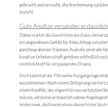
gebracht und versucht, die Anerkennung zurückzu
zusteht.
Gute Ansätze versanden erstaunlich 
Dabei startet die Geschichte durchaus vielvers
ein angenehmes Gefühl für Ricks Alltag zwischen
ganz begrabenen Träumen. Auch die zentrale Idee
kreative Urheberschaft gehören schließlich sei
reichlich Stoff für ein packendes Drama.
Doch kaum hat der Film seine Ausgangslage etabli
auszubremsen. Nach einem Zeitsprung verliert 
einem Konflikt, der eigentlich von verletztem St
müsste, wird eine erstaunlich zahme Angelegenhe
leiden zwar, doch kaum etwas davon hinterlässt 