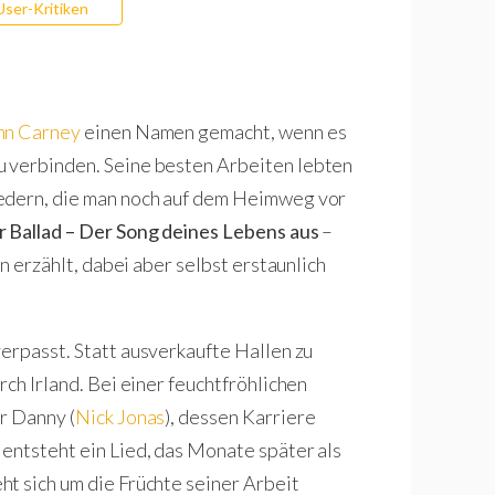
User-Kritiken
hn Carney
einen Namen gemacht, wenn es
 verbinden. Seine besten Arbeiten lebten
iedern, die man noch auf dem Heimweg vor
 Ballad – Der Song deines Lebens aus
–
on erzählt, dabei aber selbst erstaunlich
verpasst. Statt ausverkaufte Hallen zu
rch Irland. Bei einer feuchtfröhlichen
r Danny (
Nick Jonas
), dessen Karriere
entsteht ein Lied, das Monate später als
ht sich um die Früchte seiner Arbeit