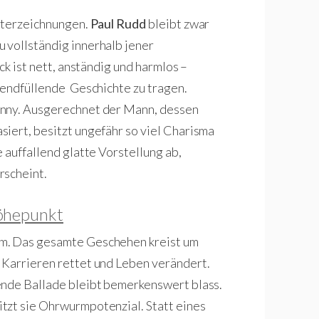
akterzeichnungen.
Paul Rudd
bleibt zwar
 vollständig innerhalb jener
ck ist nett, anständig und harmlos –
bendfüllende Geschichte zu tragen.
anny. Ausgerechnet der Mann, dessen
iert, besitzt ungefähr so viel Charisma
e auffallend glatte Vorstellung ab,
rscheint.
Höhepunkt
em. Das gesamte Geschehen kreist um
 Karrieren rettet und Leben verändert.
ende Ballade bleibt bemerkenswert blass.
tzt sie Ohrwurmpotenzial. Statt eines