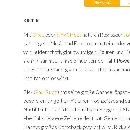
MB-Kritik
KRITIK
Mit
Once
oder
Sing Street
hat sich Regisseur
Jo
darum geht, Musik und Emotionen miteinander zu
von Leidenschaft, glaubwürdigen Figuren und L
sich hin summte. Umso ernüchternder fällt
Power
ein Film, der ständig von musikalischer Inspirati
inspirationslos wirkt.
Rick (
Paul Rudd
) hat seine große Chance längst 
bespielen, tingelt er mit einer Hochzeitsband du
Nacht trifft er auf den ehemaligen Boygroup-Sta
ebenfalls bessere Zeiten erlebt hat. Gemeinsam 
Dan­nys großes Comeback gefeiert wird. Rick sie