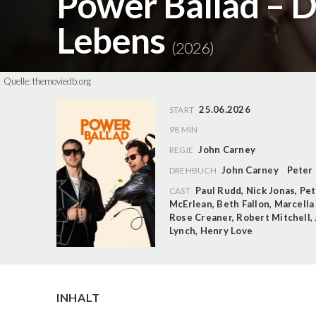
Power Ballad – D
Lebens
(2026)
Quelle:
themoviedb.org
25.06.2026
START
98 MIN
John Carney
REGIE
John Carney
Peter
DREHBUCH
Paul Rudd
,
Nick Jonas
,
Pet
CAST
McErlean
,
Beth Fallon
,
Marcella
Rose Creaner
,
Robert Mitchell
,
Lynch
,
Henry Love
INHALT