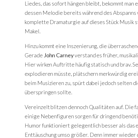
Liedes, das sofort hängen bleibt, bekommt man e
dessen Melodie bereits während des Abspanns wi
komplette Dramaturgie auf dieses Stück Musik st
Makel.
Hinzu kommt eine Inszenierung, die überraschen
Gerade
John Carney
verstand es früher, musika
Hier wirken Auftritte häufig statisch und brav. S
explodieren müsste, plätschern merkwürdig erei
beim Musizieren zu, spürt dabei jedoch selten di
überspringen sollte.
Vereinzelt blitzen dennoch Qualitäten auf. Die 
einige Nebenfiguren sorgen für dringend benöti
Humor funktioniert gelegentlich besser als das 
Enttäuschung umso größer. Denn immer wieder