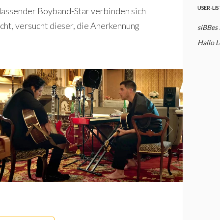
USER-LI
blassender Boyband-Star verbinden sich
acht, versucht dieser, die Anerkennung
siBBes
Hallo L