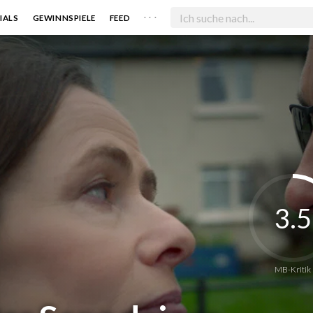
. . .
IALS
GEWINNSPIELE
FEED
3.5
MB-Kritik