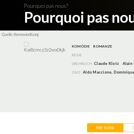
Pourquoi pas nous?
Pourquoi pas no
Quelle:
themoviedb.org
KOMÖDIE
ROMANZE
REGIE
Claude Klotz
Alain
DREHBUCH
Aldo Maccione
,
Dominique
CAST
MB-Kritik