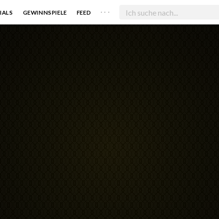
. . .
IALS
GEWINNSPIELE
FEED