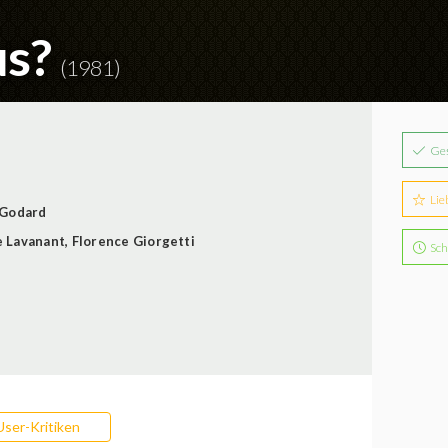
us?
(1981)
Ge
Lie
 Godard
 Lavanant
,
Florence Giorgetti
Sch
User-Kritiken