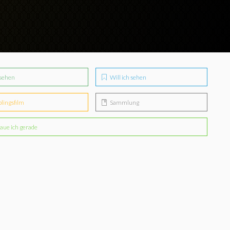
sehen
Will ich sehen
blingsfilm
Sammlung
aue ich gerade