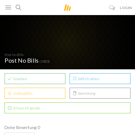
LOGIN
Post No Bills
Post No Bills
(1923)
Gesehen
Will ich sehen
Lieblingsfilm
Sammlung
Schaue ich gerade
Deine Bewertung: 0