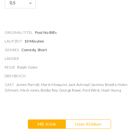
0.5
ORIGINAL TITEL
Post No Bills
LAUFZEIT
10 Minuten
GENRES
Comedy, Short
LÄNDER
REGIE
Ralph Ceder
DREHBUCH
CAST
James Parrott
,
Marie Mosquini
,
Jack Ackroyd
,
Sammy Brooks
,
Helen
Gilmore
,
Mark Jones
,
Bobby Ray
,
George Rowe
,
Ford West
,
Noah Young
MB-Kritik
User-Kritiken