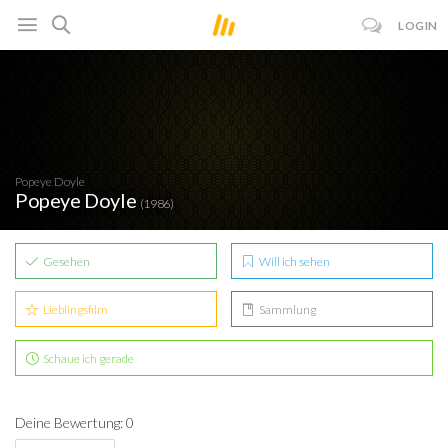
LOGIN
Popeye Doyle
Popeye Doyle
(1986)
Gesehen
Will ich sehen
Lieblingsfilm
Sammlung
Schaue ich gerade
Deine Bewertung: 0