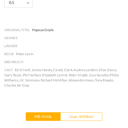
0.5
ORIGINAL TITEL
Popeye Doyle
GENRES
LÄNDER
REGIE
Peter Levin
DREHBUCH
CAST
Ed O'Neill
,
James Handy
,
Candy Clark
,
Audrey Landers
,
Elias Zarou
,
Gary Tacon
,
Phil Neilson
,
Elizabeth Lennie
,
Peter Virgile
,
Guy Sanvido
,
Philip
Williams
,
J.K. Simmons
,
Richard McMillan
,
Alexandra Innes
,
Tony Rosato
,
Charles W. Gray
MB-Kritik
User-Kritiken