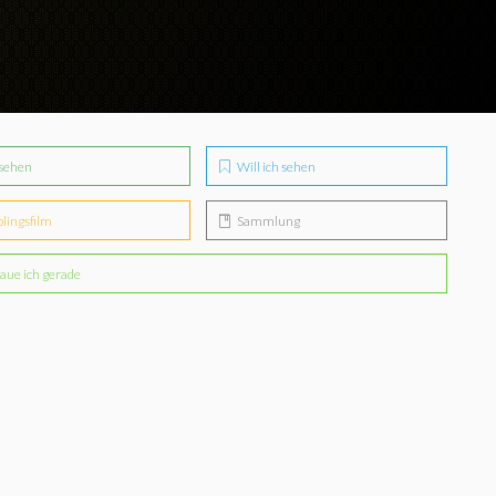
sehen
Will ich sehen
blingsfilm
Sammlung
aue ich gerade