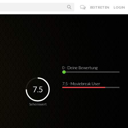
BEITRETEN
LOGIN
0
· Deine Bewertung
7.5 · Moviebreak User
7.5
Sehenswert