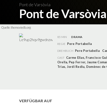
Pont de Varsòvia
Pont de Varsòvi
Quelle:
themoviedb.org
85 MIN
DRAMA
Pere Portabella
REGIE
Pere Portabella
Ca
DREHBUCH
Carme Elias
,
Francisco Gui
CAST
Orella
,
Pep Ferrer
,
Jaume Coma
Trias
,
Jordi Rediu
,
Domènec de
VERFÜGBAR AUF