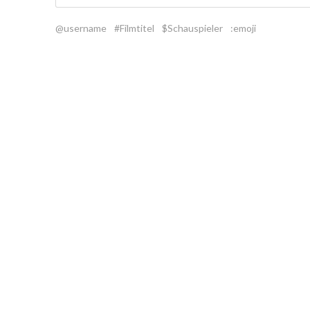
@username
#Filmtitel
$Schauspieler
:emoji