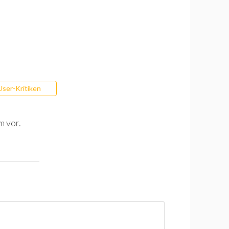
User-Kritiken
m vor.