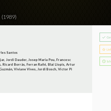
a
(1989)
Ge
Lie
rles Santos
jar
,
Jordi Dauder
,
Josep Maria Pou
,
Francesc
Sch
s
,
Ricard Borràs
,
Ferran Rañé
,
Blai Llopis
,
Artur
 Guzmán
,
Viviane Vives
,
Jordi Bosch
,
Víctor Pi