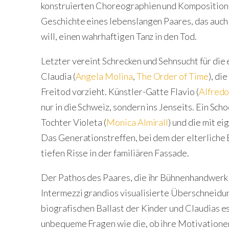
konstruierten Choreographien und Komposition
Geschichte eines lebenslangen Paares, das au
will, einen wahrhaftigen Tanz in den Tod.
Letzter vereint Schrecken und Sehnsucht für die
Claudia (
Angela Molina
,
The Order of Time
), di
Freitod vorzieht. Künstler-Gatte Flavio (
Alfredo
nur in die Schweiz, sondern ins Jenseits. Ein Scho
Tochter Violeta (
Monica Almirall
) und die mit 
Das Generationstreffen, bei dem der elterliche 
tiefen Risse in der familiären Fassade.
Der Pathos des Paares, die ihr Bühnenhandwerk l
Intermezzi grandios visualisierte Überschneidun
biografischen Ballast der Kinder und Claudias e
unbequeme Fragen wie die, ob ihre Motivationen