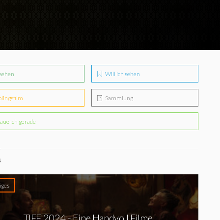
sehen
Will ich sehen
blingsfilm
Sammlung
aue ich gerade
S
iges
TIFF 2024 - Eine Handvoll Filme