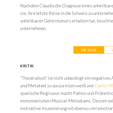
Nachdem Claudia die Diagnose eines unheilbare
sie, ihre letzte Reise in die Schweiz zu untern
unheilbaren Gehirntumors erhalten hat, beschließ
unternehmen.
MB-Kritik
KRITIK
“Theatralisch” ist nicht unbedingt ein negative
und Metatext so auszureizen weiß wie
Carlos M
spanische Regisseur macht Pathos und Prätentio
monomanischen Musical-Melodrams. Dessen exis
instruktive Inszenierung mit ebenso viel emotion