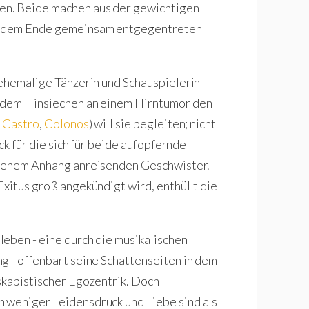
en. Beide machen aus der gewichtigen
ch dem Ende gemeinsam entgegentreten
 ehemalige Tänzerin und Schauspielerin
e dem Hinsiechen an einem Hirntumor den
 Castro
,
Colonos
) will sie begleiten; nicht
ck für die sich für beide aufopfernde
eigenem Anhang anreisenden Geschwister.
Exitus groß angekündigt wird, enthüllt die
eben - eine durch die musikalischen
g - offenbart seine Schattenseiten in dem
skapistischer Egozentrik. Doch
 weniger Leidensdruck und Liebe sind als