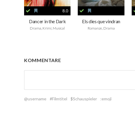
8.0
Dancer in the Dark
Els dies que vindran
Drama, Krimi, Musical
Romanze, Drama
KOMMENTARE
@username
#Filmtitel
$Schauspieler
:emoji