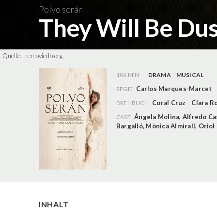
Polvo serán
They Will Be Du
Quelle:
themoviedb.org
106 MIN
DRAMA
MUSICAL
Carlos Marques-Marcet
REGIE
Coral Cruz
Clara R
DREHBUCH
Ángela Molina
,
Alfredo Ca
CAST
Bargalló
,
Mònica Almirall
,
Oriol
INHALT