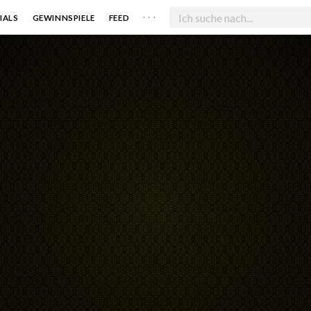
. . .
IALS
GEWINNSPIELE
FEED