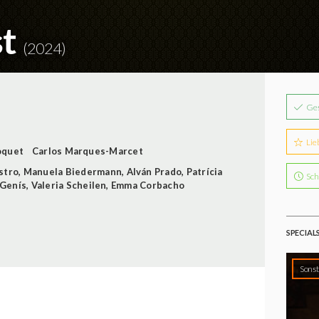
st
(2024)
Ge
Lie
oquet
Carlos Marques-Marcet
stro
,
Manuela Biedermann
,
Alván Prado
,
Patrícia
Sch
 Genís
,
Valeria Scheilen
,
Emma Corbacho
SPECIAL
Sonst