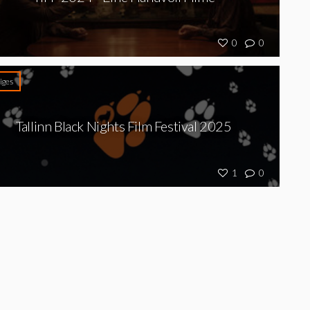
0
0
iges
Tallinn Black Nights Film Festival 2025
1
0