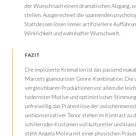
der Wunsch nach einem dramatischen Abgang, wil
stellen. Ausgerechnet die spannenden psycholo
Stattdessen lösen immer artifiziellere Aufführu
Wirklichkeit und wahnhafter Wunschwelt.
FAZIT
Die implizierte Kremation ist das passend mak
Marcets glamouröser Genre-Kombination. Die 
vergleichbaren Produktionen vor allem die leic
todernster Motive und optimistischer Stimmung.
unfreiwillig das Prätentiöse der zwischenmensc
und konservativer Tenor stehen im Kontrast zu
schillernden Kostümen voll kultureller und klas
steht Angela Molina mit einer physischen Präsen