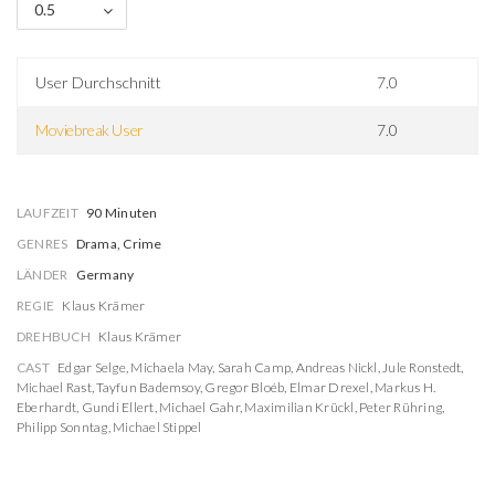
0.5
User Durchschnitt
7.0
Moviebreak User
7.0
LAUFZEIT
90 Minuten
GENRES
Drama, Crime
LÄNDER
Germany
REGIE
Klaus Krämer
DREHBUCH
Klaus Krämer
CAST
Edgar Selge
,
Michaela May
,
Sarah Camp
,
Andreas Nickl
,
Jule Ronstedt
,
Michael Rast
,
Tayfun Bademsoy
,
Gregor Bloéb
,
Elmar Drexel
,
Markus H.
Eberhardt
,
Gundi Ellert
,
Michael Gahr
,
Maximilian Krückl
,
Peter Rühring
,
Philipp Sonntag
,
Michael Stippel