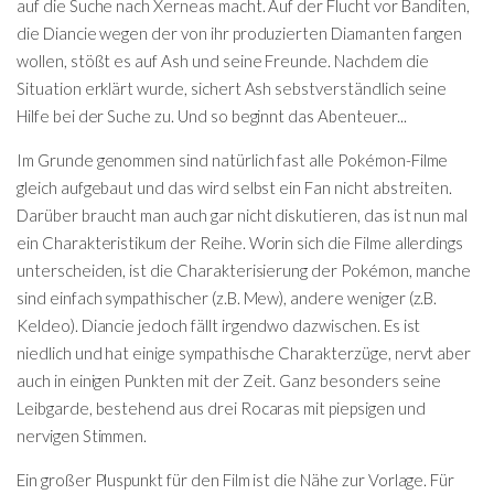
auf die Suche nach Xerneas macht. Auf der Flucht vor Banditen,
die Diancie wegen der von ihr produzierten Diamanten fangen
wollen, stößt es auf Ash und seine Freunde. Nachdem die
Situation erklärt wurde, sichert Ash sebstverständlich seine
Hilfe bei der Suche zu. Und so beginnt das Abenteuer...
Im Grunde genommen sind natürlich fast alle Pokémon-Filme
gleich aufgebaut und das wird selbst ein Fan nicht abstreiten.
Darüber braucht man auch gar nicht diskutieren, das ist nun mal
ein Charakteristikum der Reihe. Worin sich die Filme allerdings
unterscheiden, ist die Charakterisierung der Pokémon, manche
sind einfach sympathischer (z.B. Mew), andere weniger (z.B.
Keldeo). Diancie jedoch fällt irgendwo dazwischen. Es ist
niedlich und hat einige sympathische Charakterzüge, nervt aber
auch in einigen Punkten mit der Zeit. Ganz besonders seine
Leibgarde, bestehend aus drei Rocaras mit piepsigen und
nervigen Stimmen.
Ein großer Pluspunkt für den Film ist die Nähe zur Vorlage. Für