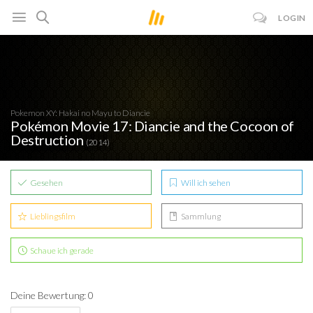
LOGIN
Pokemon XY: Hakai no Mayu to Diancie
Pokémon Movie 17: Diancie and the Cocoon of
Destruction
(2014)
Gesehen
Will ich sehen
Lieblingsfilm
Sammlung
Schaue ich gerade
Deine Bewertung: 0