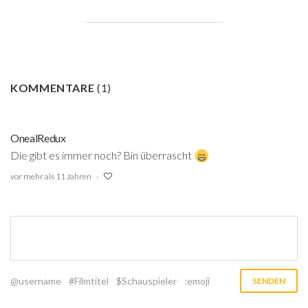
KOMMENTARE
(
1
)
OnealRedux
Die gibt es immer noch? Bin überrascht
vor mehr als 11 Jahren
@username
#Filmtitel
$Schauspieler
:emoji