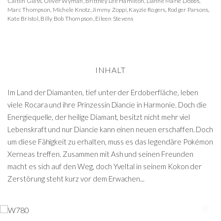
Caitlin Glass
,
Oliver Wyman
,
Brittney Lee Hamilton
,
Lianne Marie Dobbs
,
Marc Thompson
,
Michele Knotz
,
Jimmy Zoppi
,
Kayzie Rogers
,
Rodger Parsons
,
Kate Bristol
,
Billy Bob Thompson
,
Eileen Stevens
INHALT
Im Land der Diamanten, tief unter der Erdoberfläche, leben
viele Rocara und ihre Prinzessin Diancie in Harmonie. Doch die
Energiequelle, der heilige Diamant, besitzt nicht mehr viel
Lebenskraft und nur Diancie kann einen neuen erschaffen. Doch
um diese Fähigkeit zu erhalten, muss es das legendäre Pokémon
Xerneas treffen. Zusammen mit Ash und seinen Freunden
macht es sich auf den Weg, doch Yveltal in seinem Kokon der
Zerstörung steht kurz vor dem Erwachen...