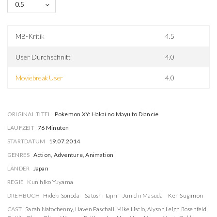
0.5
MB-Kritik
4.5
User Durchschnitt
4.0
Moviebreak User
4.0
ORIGINAL TITEL
Pokemon XY: Hakai no Mayu to Diancie
LAUFZEIT
76 Minuten
STARTDATUM
19.07.2014
GENRES
Action, Adventure, Animation
LÄNDER
Japan
REGIE
Kunihiko Yuyama
DREHBUCH
Hideki Sonoda
Satoshi Tajiri
Junichi Masuda
Ken Sugimori
CAST
Sarah Natochenny
,
Haven Paschall
,
Mike Liscio
,
Alyson Leigh Rosenfeld
,