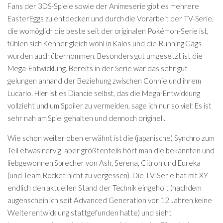
Fans der 3DS-Spiele sowie der Animeserie gibt es mehrere
EasterEggs zu entdecken und durch die Vorarbeit der TV-Serie,
die womöglich die beste seit der originalen Pokémon-Serie ist,
fühlen sich Kenner gleich wohl in Kalos und die Running Gags
wurden auch übernommen. Besonders gut umgesetzt ist die
Mega-Entwicklung. Bereits in der Serie war das sehr gut
gelungen anhand der Beziehung zwischen Connie und ihrem
Lucario. Hier ist es Diancie selbst, das die Mega-Entwicklung
vollzieht und um Spoiler zu vermeiden, sage ich nur so viel: Es ist
sehr nah am Spiel gehalten und dennoch originell.
Wie schon weiter oben erwähnt ist die (japanische) Synchro zum
Teil etwas nervig, aber größtenteils hört man die bekannten und
liebgewonnen Sprecher von Ash, Serena, Citron und Eureka
(und Team Rocket nicht zu vergessen). Die TV-Serie hat mit XY
endlich den aktuellen Stand der Technik eingeholt (nachdem
augenscheinlich seit Advanced Generation vor 12 Jahren keine
Weiterentwicklung stattgefunden hatte) und sieht