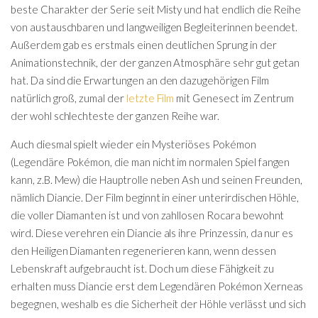
beste Charakter der Serie seit Misty und hat endlich die Reihe
von austauschbaren und langweiligen Begleiterinnen beendet.
Außerdem gab es erstmals einen deutlichen Sprung in der
Animationstechnik, der der ganzen Atmosphäre sehr gut getan
hat. Da sind die Erwartungen an den dazugehörigen Film
natürlich groß, zumal der
letzte Film
mit Genesect im Zentrum
der wohl schlechteste der ganzen Reihe war.
Auch diesmal spielt wieder ein Mysteriöses Pokémon
(Legendäre Pokémon, die man nicht im normalen Spiel fangen
kann, z.B. Mew) die Hauptrolle neben Ash und seinen Freunden,
nämlich Diancie. Der Film beginnt in einer unterirdischen Höhle,
die voller Diamanten ist und von zahllosen Rocara bewohnt
wird. Diese verehren ein Diancie als ihre Prinzessin, da nur es
den Heiligen Diamanten regenerieren kann, wenn dessen
Lebenskraft aufgebraucht ist. Doch um diese Fähigkeit zu
erhalten muss Diancie erst dem Legendären Pokémon Xerneas
begegnen, weshalb es die Sicherheit der Höhle verlässt und sich